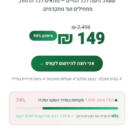
שעות. גישה לכל החיים — מתאים לכל הרמות,
מתחילים ועד מתקדמים.
2,498 ₪
149 ₪
חיסכון 94%
אני רוצה להירשם לקורס ←
✓
קורס מוקלט · בקצב שלכם
✓
תשלום מאובטח
✓
גישה מיידית במייל
74%
🔥
743 מתוך 1,000
מקומות במחיר השקה נמכרו
47
רוכשים את הקורס כרגע
✓ מיכל ר. רכש את הקורס לפני
3 דקות