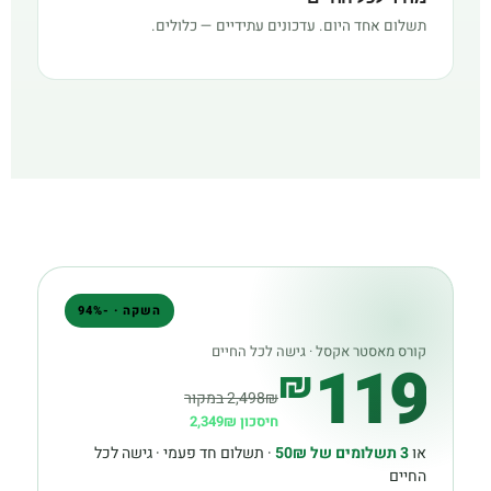
תשלום אחד היום. עדכונים עתידיים — כלולים.
השקה · -94%
קורס מאסטר אקסל · גישה לכל החיים
119
₪
2,498₪ במקור
חיסכון 2,349₪
או
3 תשלומים של 50₪
· תשלום חד פעמי · גישה לכל
החיים