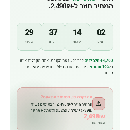
המחיר חוזר ל-2,498₪.
29
37
14
02
ימים
שעות
דקות
שניות
4,700+ תלמידים
כבר רכשו את הקורס. אתם מקבלים אותו
ב-
10% מהמחיר
, יחד עם מודול ה-AI החדש שלא היה זמין
קודם.
מה יקרה כשהטיימר מתאפס?
⚠
המחיר חוזר ל-2,498₪. הבונוסים (שווי
799₪) ייעלמו. ההצעה הזאת לא תחזור.
2,498₪
המחיר מחר