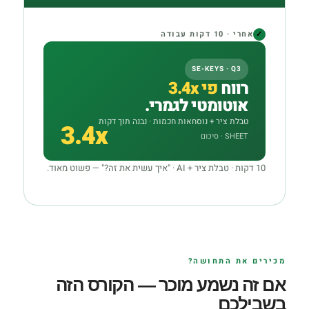
✓
אחרי · 10 דקות עבודה
SE-KEYS · Q3
רווח
פי 3.4x
אוטומטי לגמרי.
טבלת ציר + נוסחאות חכמות · נבנה תוך דקות
3.4x
SHEET · סיכום
10 דקות · טבלת ציר + AI · "איך עשית את זה?" — פשוט מאוד.
מכירים את התחושה?
אם זה נשמע מוכר — הקורס הזה
בשבילכם