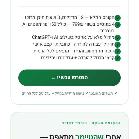
הקורס המלא — 12 מודולים, 3 שעות תוכן מרוכז
✓
4 בונוסים בשווי 799₪ — כולל 150 פרומפטים AI
✓
בעברית
מודול מלא על אקסל בשילוב AI ו-ChatGPT
✓
תרגילי עבודה להורדה · כתוביות · קצב אישי
✓
גישה מהמחשב והנייד · מתאים לכל הרמות
✓
קבצי תרגול להורדה + עדכונים עתידיים
✓
הצטרפו עכשיו ←
✓
תשלום מאובטח
✓
גישה מיידית במייל
✓
עדכונים לכל החיים
תקופת השקה · נגמרת בקרוב
אחרי
שהטיימר
מתאפס —