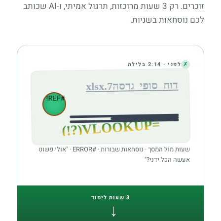
זוכרים. רק 3 שעות מרוכזות, תרגול אמיתי, ו-AI שכותב
לכם נוסחאות בשניות.
✗
לפני · 2:14 בלילה
דוח_סופי_גרסה7.xlsx
#REF!
(?!)
=
VLOOKUP
שעות מול המסך · נוסחאות שבורות · #ERROR · "אולי פשוט
אעשה הכל ידני?"
3 שעות לימוד
←