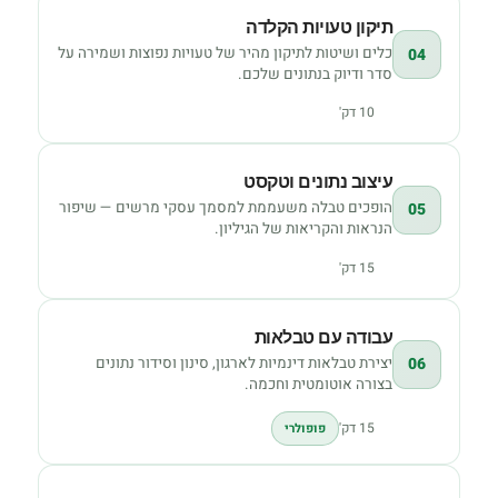
תיקון טעויות הקלדה
כלים ושיטות לתיקון מהיר של טעויות נפוצות ושמירה על
04
סדר ודיוק בנתונים שלכם.
10 דק'
עיצוב נתונים וטקסט
הופכים טבלה משעממת למסמך עסקי מרשים — שיפור
05
הנראות והקריאות של הגיליון.
15 דק'
עבודה עם טבלאות
יצירת טבלאות דינמיות לארגון, סינון וסידור נתונים
06
בצורה אוטומטית וחכמה.
15 דק'
פופולרי