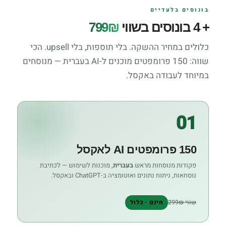
בונוסים בלעדיים
+ 4 בונוסים בשווי
799₪
כלולים במחיר ההשקה. בלי תוספות, בלי upsell. הכי
שווה: 150 פרומפטים מוכנים ל-AI בעברית — מנוסחים
במיוחד לעבודה באקסל.
01
150 פרומפטים AI לאקסל
פקודות מנוסחות מראש
בעברית
, מוכנות לשימוש — לכתיבת
נוסחאות, ניתוח נתונים ואוטומציה ב-ChatGPT ובאקסל.
שווי 299₪
חינם · כלול