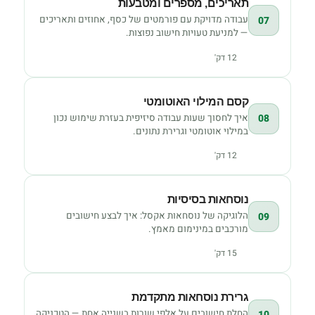
תאריכים, מספרים ומטבעות
עבודה מדויקת עם פורמטים של כסף, אחוזים ותאריכים
07
— למניעת טעויות חישוב נפוצות.
12 דק'
קסם המילוי האוטומטי
איך לחסוך שעות עבודה סיזיפית בעזרת שימוש נכון
08
במילוי אוטומטי וגרירת נתונים.
12 דק'
נוסחאות בסיסיות
הלוגיקה של נוסחאות אקסל: איך לבצע חישובים
09
מורכבים במינימום מאמץ.
15 דק'
גרירת נוסחאות מתקדמת
החלת חישובים על אלפי שורות בשנייה אחת — הטכניקה
10