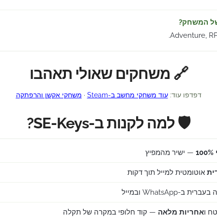
של המשחק?
Adventure, RP
🔗 משחקים שאולי תאהבו
דפדפו עוד:
עוד משחקי מחשב ב-Steam
·
משחקי אקשן והרפתקה
🛡️ למה לקנות ב-SE-Keys?
1
— ישיר מהמפיץ
ית
אוטומטית למייל תוך דקות
ב-WhatsApp ובמייל
ח ו
אחריות מלאה
— קוד חלופי במקרה של תקלה