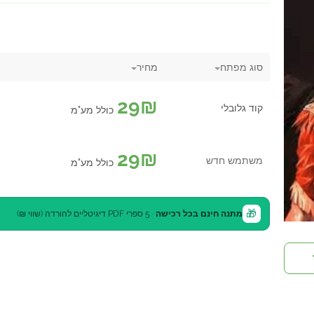
סוג מפתח
מחיר
29
₪
קוד גלובלי
כולל מע"מ
29
₪
משתמש חדש
כולל מע"מ
🎁
מתנה חינם בכל רכישה
· 5 ספרי PDF דיגיטליים להורדה (שווי ₪)