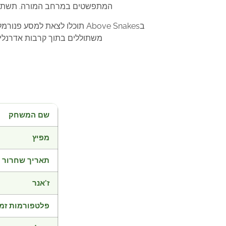
המתפשטים במרחב המורה. תשתמשו 
בAbove Snakes תוכלו לצאת
משתוללים בתוך קרבות אדרנלין 
שם המשחק
מפיץ
תאריך שחרור
ז'אנר
פלטפורמות זמי