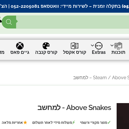
– לשירות מיידי:
וואטסאפ 052-2205081
| הצ’
תוכנות
Extras
קורס אקסל
קורס קנבה
גיים פאס
מד
Above – למחשב
Steam
Above Snakes - למחשב
★
⚡
✓
מוצר מקורי ורשמי
משלוח מידי לאחר תשלום
אחריות מלאה