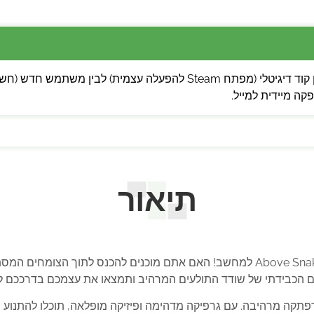
 מיידית למייל.
תיאור
ברוכים הבאים לעולם המרתק והמושך של Above Snakes למחשב! האם אתם מוכנים להכ
ם הכבידתי של שודד התולעים המרהיב ותמצאו את עצמכם בדרככם 
 פעולה והרפתקה מרהיבה. עם גרפיקה מדהימה ופיזיקה מופלאה, תוכלו להת