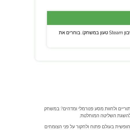
💡 שימו לב: ניתן לבחור בין קוד דיגיטלי (מפתח Steam להפעלה עצמית) לבין משתמש חדש (חשבון Steam טעון במשחק). בוחרים את
נס לתוך הצומחים המסתוריים ולחוות מסע פנורמלי ומדהים? במשחק
להשגת השליטה המוחלטת.
נוע חופשית בעולם פתוח ולחקור על פני הצומחים