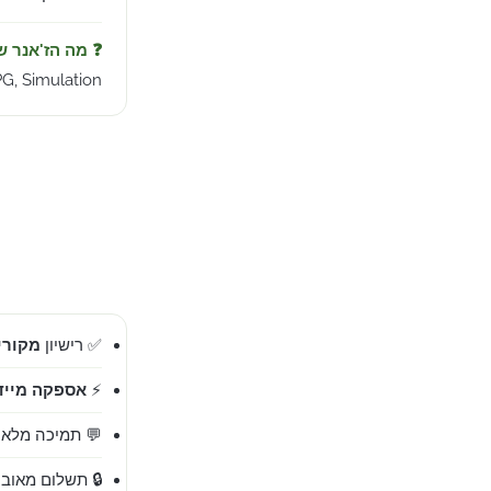
❓ מה הז'אנר 
G, Simulation.
✅ רישיון
מקורי 00%
⚡
אספקה מייד
💬 תמיכה מלאה בעברית 
🔒 תשלום מאובט