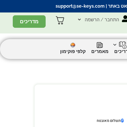
אט באתר |
support@se-keys.com
התחבר / הרשמה
מדריכים
ריכים
מאמרים
קלפי פוקימון
🔒
תשלום מאובטח