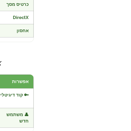
כרטיס מסך
DirectX
אחסון
⚡
אפשרות
🔑 קוד דיגיטלי
👤 משתמש
חדש