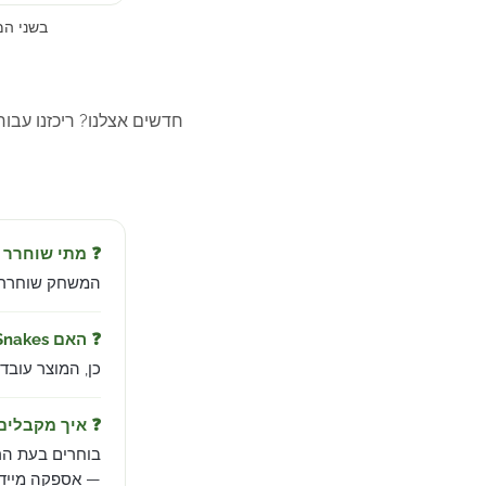
בשני ה
חדשים אצלנו? ריכזנו עבו
❓ מתי שוחרר Above Snakes?
המשחק שוחרר ב-May 25, 2023 מבית o
❓ האם Above Snakes עובד בישראל?
כן, המוצר עובד
❓ איך מקבלי
בוחרים בעת הר
— אספקה מיידית