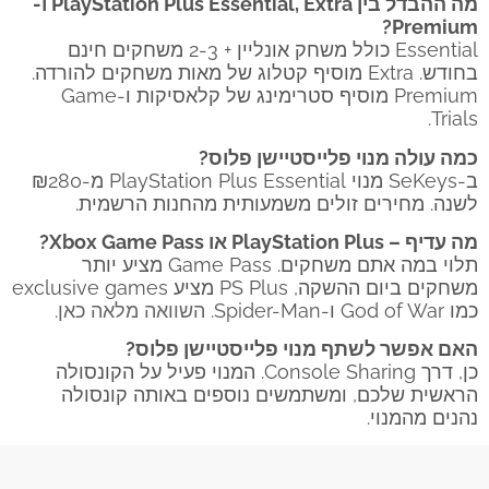
מה ההבדל בין PlayStation Plus Essential, Extra ו-
Premium?
Essential כולל משחק אונליין + 2-3 משחקים חינם
בחודש. Extra מוסיף קטלוג של מאות משחקים להורדה.
Premium מוסיף סטרימינג של קלאסיקות ו-Game
Trials.
כמה עולה מנוי פלייסטיישן פלוס?
ב-SeKeys מנוי PlayStation Plus Essential מ-₪280
לשנה. מחירים זולים משמעותית מהחנות הרשמית.
מה עדיף – PlayStation Plus או Xbox Game Pass?
תלוי במה אתם משחקים. Game Pass מציע יותר
משחקים ביום ההשקה, PS Plus מציע exclusive games
כמו God of War ו-Spider-Man.
השוואה מלאה כאן
.
האם אפשר לשתף מנוי פלייסטיישן פלוס?
כן, דרך Console Sharing. המנוי פעיל על הקונסולה
הראשית שלכם, ומשתמשים נוספים באותה קונסולה
נהנים מהמנוי.