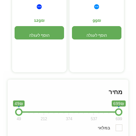
129
₪
99
₪
הוסף לעגלה
הוסף לעגלה
1
10
9
8
…
4
3
2
מחיר
49₪
699₪
49
212
374
537
699
בִּמלַאִי