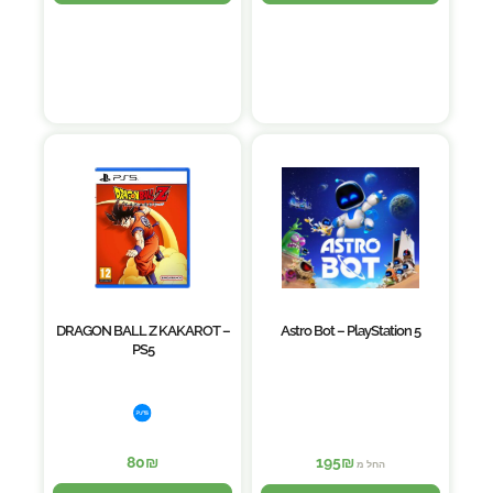
DRAGON BALL Z KAKAROT –
Astro Bot – PlayStation 5
PS5
80
₪
195
₪
החל מ