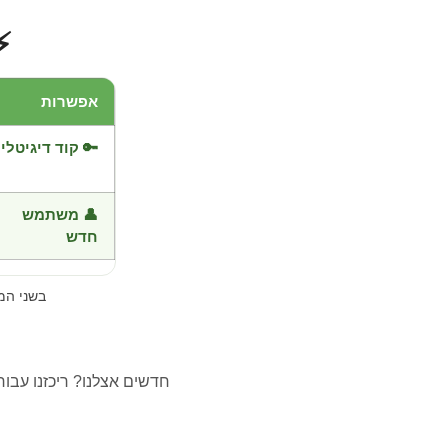
⚡
אפשרות
🔑 קוד דיגיטלי
👤 משתמש
חדש
בשני ה
חדשים אצלנו? ריכזנו עבו