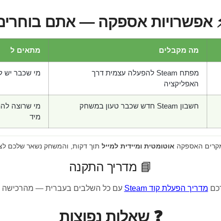
 אפשרויות אספקה — אתם בוחרים
מה מקבלים
מתאים ל
מפתח Steam להפעלה עצמית דרך
מי שכבר יש לו חש
האפליקציה
חשבון Steam חדש שכבר טעון במשחק
מי שרוצה לה
מיד
מקרים האספקה
אוטומטית ומיידית למייל
תוך דקות, והמשחק נשאר שלכם לצ
📘 מדריך התקנה
רכם
מדריך הפעלת קוד Steam
עם כל השלבים בעברית — מהרכישה 
❓ שאלות נפוצות