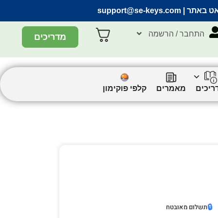
אט באתר |
support@se-keys.com
התחבר / הרשמה
מדריכים
ריכים
מאמרים
קלפי פוקימון
🔒
תשלום מאובטח