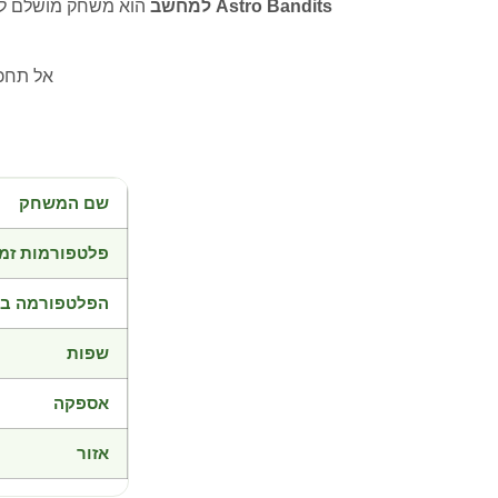
Astro Bandits למחשב
הוא משחק מושלם לחו
אל תחכו
שם המשחק
פלטפורמות זמי
הפלטפורמה בד
שפות
אספקה
אזור