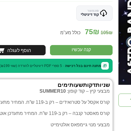
סוג מוצר
קוד דיגיטלי
75
₪
₪
105
כולל מע"מ
קנה עכשיו
הוסף לעגלה
🎁
מתנה חינם בכל רכישה
· 5 ספרי PDF דיגיטליים להורדה (שווי ₪199)
שניות
דקות
שעות
ימים
מבצעי קיץ – קוד קופון:
SUMMER10
קורס אקסל על סטרואידים
– רק ב-119 ש”ח. המחיר מתעדכן אוטומטית בעגלה.
קורס מאסטר קנבה
– רק ב-119 ש”ח. המחיר מתעדכן אוטומטית בעגלה.
מבצעי
מנוי גיימפאס אולטימייט