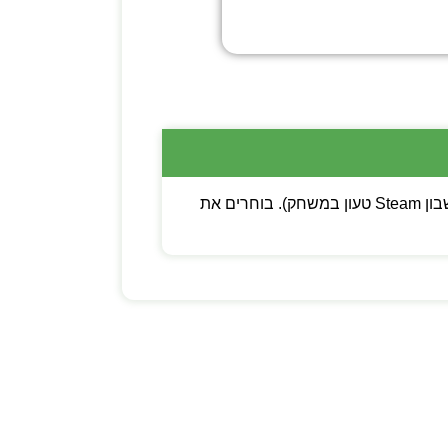
💡 שימו לב: ניתן לבחור בין קוד דיגיטלי (מפתח Steam להפעלה עצמית) לבין משתמש חדש (חשבון Steam טעון במשחק). בוחרים את