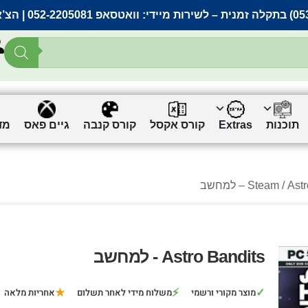
– לשירות מיידי:
וואטסאפ 052-2205081
| הצ’
תוכנות
Extras
קורס אקסל
קורס קנבה
גיים פאס
מד
A – למחשב
Steam
Astro Bandits - למחשב
★
⚡
✓
מוצר מקורי ורשמי
משלוח מידי לאחר תשלום
אחריות מלאה