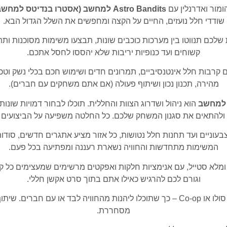
מור ואדרנלין עם
Astro Bandits למחשב (אסטרו בנדיטס למחשב)
שודדי חלל נועזים, החיים על הקצה ומחפשים את השלל הגדול הבא.
שלכם תנווטו בין מערכות כוכבים שונות, תבצעו משימות מסוכנות ותת
קשוחים ועד כנופיות יריבות שלא יהססו לחסל אתכם.
ם קרבות חלל אינטנסיביים, תמרונים חדים ושימוש חכם בכלי נשק וטכ
מהירה, תכנון נכון ושיתוף פעולה (אם אתם משחקים עם חברים).
 למחשב
הוא ניהול ושדרוג הצוות והחללית. תוכלו לבחור דמויות שונות
ולהתאים את סגנון המשחק שלכם. כל החלטה משפיעה על הביצועים 
בעוניים ועד תחנות חלל נטושות, כל אזור מציע אתגרים חדשים, סודות
המשימות מתחדשות והחוויה נשארת רעננה ומפתיעה בכל פעם.
חי ומלא סטייל, עם אנימציות חלקות ואפקטים מרשימים שמעצימים כל 
וגורם לכם להרגיש כאילו אתם בתוך סרט אקשן חללי.
בנוסף, המשחק כולל מצבי משחק מגוונים – סולו או Co-op – כך שתוכלו ליהנות מהחווי
מסחררת.