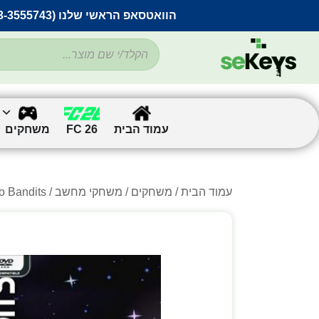
הוואטסאפ הראשי שלנו (053-3555743) בתקלה זמנית
עמוד הבית
FC 26
משחקים
עמוד הבית
/
משחקים
/
משחקי מחשב
/
/ stro Bandits