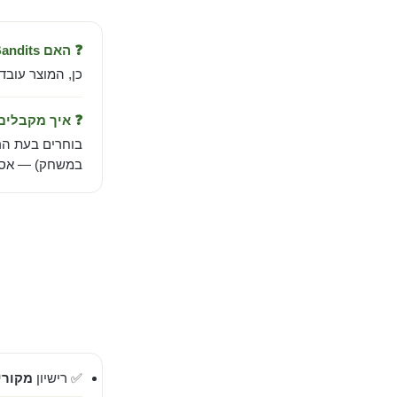
❓ האם Astro Bandits עובד בישראל?
כן, המוצר עובד
❓ איך מקבלי
בוחרים בעת הר
במשחק) — אספק
✅ רישיון
מקורי 00%