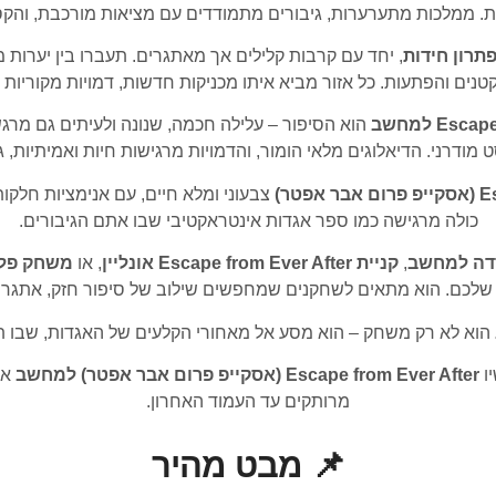
. ממלכות מתערערות, גיבורים מתמודדים עם מציאות מורכבת, והקס
תרון חידות
, יחד עם קרבות קלילים אך מאתגרים. תעברו בין יערות מ
ים והפתעות. כל אזור מביא איתו מכניקות חדשות, דמויות מקוריות ו
Es למחשב
הוא הסיפור – עלילה חכמה, שנונה ולעיתים גם מר
ט מודרני. הדיאלוגים מלאי הומור, והדמויות מרגישות חיות ואמיתיות, 
טר)
צבעוני ומלא חיים, עם אנימציות חלקו
כולה מרגישה כמו ספר אגדות אינטראקטיבי שבו אתם הגיבורים.
,
קניית Escape from Ever After אונליין
, או
משחק פל
לכם. הוא מתאים לשחקנים שמחפשים שילוב של סיפור חזק, אתגר מאו
הוא לא רק משחק – הוא מסע אל מאחורי הקלעים של האגדות, שבו ת
יו
Escape from Ever After (אסקייפ פרום אבר אפטר) למחשב
או
מרותקים עד העמוד האחרון.
📌 מבט מהיר