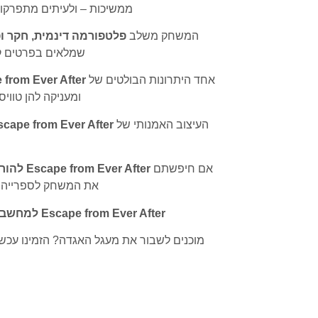
ממשיכות – ולעיתים מתפרקות
המשחק משלב
פלטפורמה דינמית, חקר ופ
שמלאים בפרטים קטנ
אחד היתרונות הבולטים של
cape from Ever After
ומעניקה להן טוויס
העיצוב האמנותי של
Escape from Ever After (אסקייפ פרום אבר אפ
אם חיפשתם
Escape from Ever After להורדה למחשב
את המשחק לספרייה ש
Escape from Ever After למחשב
מוכנים לשבור את מעגל האגדה? הזמינו עכש