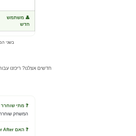
👤 משתמש
חדש
בשני ה
חדשים אצלנו? ריכזנו עבו
❓ מתי שוחרר Escape from Ever After?
המשחק שוחרר ב-Jan 23, 2026 מבית in Digital
❓ האם Escape from Ever After עובד בישראל?