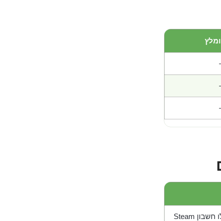
מלץ
בון Steam