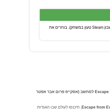
💡 שימו לב: ניתן לבחור בין קוד דיגיטלי (מפתח Steam להפעלה עצמית) לבין משתמש חדש (חשבון Steam טעון במשחק). בוחרים את
Escape from Ever After למחשב (אסקייפ פרום אבר אפטר
Escape from Ev
, תיכנסו לעולם שבו האגדות