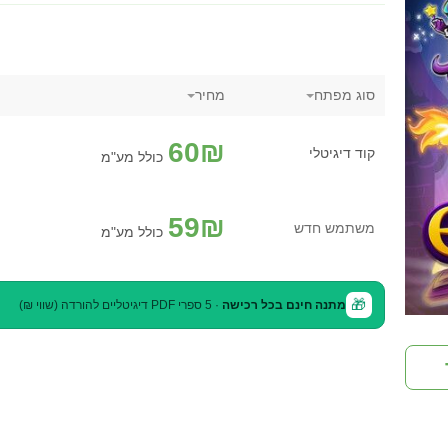
סוג מפתח
מחיר
60
₪
קוד דיגיטלי
כולל מע"מ
59
₪
משתמש חדש
כולל מע"מ
🎁
מתנה חינם בכל רכישה
· 5 ספרי PDF דיגיטליים להורדה (שווי ₪)