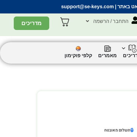
אט באתר |
support@se-keys.com
התחבר / הרשמה
מדריכים
ריכים
מאמרים
קלפי פוקימון
🔒
תשלום מאובטח