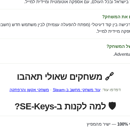
 בישראל ובכל העולם, עם אספקה אוטומטית ומיידית למייל.
ם את המשחק?
כישה בין קוד דיגיטלי (מפתח להפעלה עצמית) לבין משתמש חדש (חשבון
ה מיידית למייל.
של המשחק?
Adventur
🔗 משחקים שאולי תאהבו
דפדפו עוד:
עוד משחקי מחשב ב-Steam
·
משחקי אקשן והרפתקה
🛡️ למה לקנות ב-SE-Keys?
1
— ישיר מהמפיץ