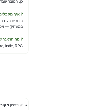
כן, המוצר עובד
❓ איך מקבלי
בוחרים בעת הר
במשחק) — אספק
❓ מה הז'אנר 
e, Indie, RPG.
✅ רישיון
מקורי 00%