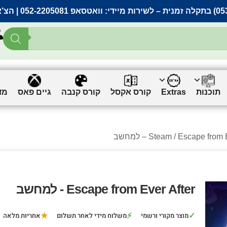
– לשירות מיידי:
וואטסאפ 052-2205081
| הצ’
תוכנות
Extras
קורס אקסל
קורס קנבה
גיים פאס
מד
Escape from  – למחשב
Steam
Escape from Ever After - למחשב
★
⚡
✓
מוצר מקורי ורשמי
משלוח מידי לאחר תשלום
אחריות מלאה