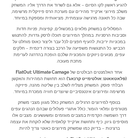
להגיע ראשון לקו הסיום – אלא גם לשרוד את הדרך אליו. המשחק
משלב מירוצי ארקייד מהירים עם מערכת הרס פיזיקלית מרשימה,
שבה כל תאונה מרגישה עוצמתית, מציאותית ומספקת במיוחד.
המסלולים במשחק מלאים במכשולים, קפיצות, פניות חדות
וסביבות הרסניות. במהלך המירוצים תוכלו לרסק גדרות, להתנגש
במכוניות יריבות, להעיף חפצים לכל עבר וליצור כאוס מוחלט על
הכביש. כל התנגשות משפיעה על הרכב בצורה דינמית – חלקים
עפים, מנועים ניזוקים והמכונית שלכם הופכת בהדרגה לערימת
מתכת מעוכה.
אחד האלמנטים הבולטים של
FlatOut: Ultimate Carnage
(פלאטאאוט: אולטימייט קרנאג’)
הוא תחושת המהירות והאקשן
הבלתי פוסק. המשחק מצליח לשלב בין שליטה מהנה, פיזיקה
מרשימה ומירוצים אינטנסיביים שיוצרים חוויה ממכרת במיוחד.
בנוסף למירוצים הרגילים, המשחק כולל מגוון מצבי משחק
מטורפים ומלאי הומור, כולל אתגרי פעלולים שבהם הנהגים עפים
דרך השמשה הקדמית במצבים מוגזמים ומשעשעים. מצבים אלו
מוסיפים גיוון, כיף ותחושת ארקייד קלאסית שלא לוקחת את עצמה
ברצינות – בדיוק כמו שמשחק מירוצים כאוטי צריך להיות.