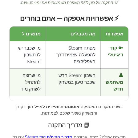
💡 התקנה על כונן SSD משפרת משמעותית את זמני הטעינה.
⚡ אפשרויות אספקה — אתם בוחרים
אפשרות
מה מקבלים
מתאים ל
🔑 קוד
מפתח Steam
מי שכבר יש
דיגיטלי
להפעלה עצמית דרך
לו חשבון
האפליקציה
Steam
👤
חשבון Steam חדש
מי שרוצה
משתמש
שכבר טעון במשחק
להתחיל
חדש
לשחק מיד
בשני המקרים האספקה
אוטומטית ומיידית למייל
תוך דקות,
והמשחק נשאר שלכם לצמיתות.
📘 מדריך התקנה
חדשים אצלנו? ריכזנו עבורכם
מדריך הפעלת קוד Steam
עם כל