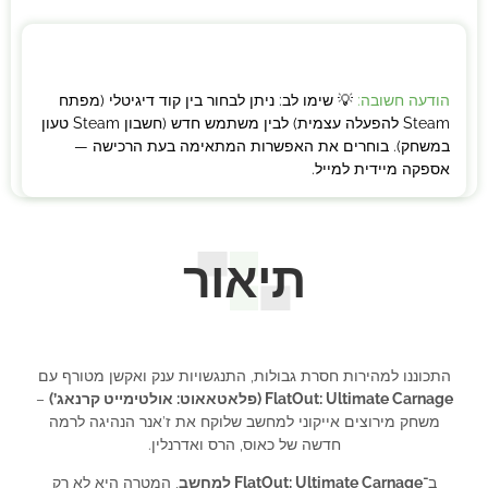
הודעה חשובה:
💡 שימו לב: ניתן לבחור בין קוד דיגיטלי (מפתח
Steam להפעלה עצמית) לבין משתמש חדש (חשבון Steam טעון
במשחק). בוחרים את האפשרות המתאימה בעת הרכישה —
אספקה מיידית למייל.
תיאור
התכוננו למהירות חסרת גבולות, התנגשויות ענק ואקשן מטורף עם
FlatOut: Ultimate Carnage (פלאטאאוט: אולטימייט קרנאג’)
–
משחק מירוצים אייקוני למחשב שלוקח את ז’אנר הנהיגה לרמה
חדשה של כאוס, הרס ואדרנלין.
ב־
FlatOut: Ultimate Carnage למחשב
, המטרה היא לא רק