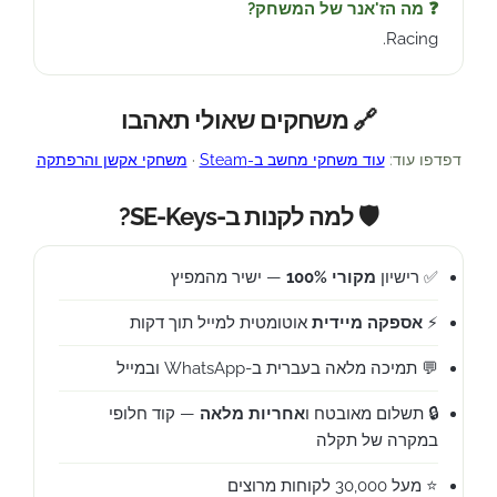
❓ מה הז'אנר של המשחק?
Racing.
🔗 משחקים שאולי תאהבו
דפדפו עוד:
עוד משחקי מחשב ב-Steam
·
משחקי אקשן והרפתקה
🛡️ למה לקנות ב-SE-Keys?
✅ רישיון
מקורי 100%
— ישיר מהמפיץ
⚡
אספקה מיידית
אוטומטית למייל תוך דקות
💬 תמיכה מלאה בעברית ב-WhatsApp ובמייל
🔒 תשלום מאובטח ו
אחריות מלאה
— קוד חלופי
במקרה של תקלה
⭐ מעל 30,000 לקוחות מרוצים