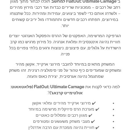
ב־
FlatOut: Ultimate Carnage למחשב
תוכלו לבחור מתוך מגוון
רחב של רכבים – ממכוניות שרירים כבדות ועד רכבי מירוץ מהירים
– ולשדרג אותם כדי לשפר ביצועים, עמידות ומהירות. ככל שתנצחו
במירוצים, תפתחו רכבים חדשים ותתמודדו מול יריבים קשוחים
יותר.
הגרפיקה המרשימה, האפקטים של ההרס והפסקול האנרגטי יוצרים
חוויית נהיגה אינטנסיבית ומלאת אנרגיה. כל מירוץ מרגיש כמו קרב
הישרדות על גלגלים, עם פיצוצים, ניצוצות ורגעים בלתי צפויים בכל
פנייה.
המשחק מתאים במיוחד לחובבי מירוצי ארקייד, אקשן מהיר
ומשחקים שמעדיפים כיף טהור על פני סימולציה רצינית. זהו משחק
שמתגמל נהיגה אגרסיבית, יצירת כאוס והעזה.
למה כדאי לקנות את
FlatOut: Ultimate Carnage (פלאטאאוט:
אולטימייט קרנאג’)
?
✔️ מירוצי ארקייד מהירים ומלאי אקשן
✔️ מערכת הרס פיזיקלית מרשימה במיוחד
✔️ מגוון רכבים ומסלולים כאוטיים
✔️ מצבי משחק משעשעים ומטורפים
✔️ חוויית נהיגה ממכרת עם הרבה אדרנלין