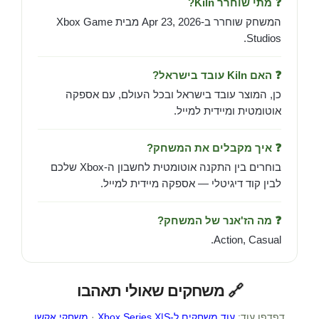
❓ מתי שוחרר Kiln?
המשחק שוחרר ב-Apr 23, 2026 מבית Xbox Game
Studios.
❓ האם Kiln עובד בישראל?
כן, המוצר עובד בישראל ובכל העולם, עם אספקה
אוטומטית ומיידית למייל.
❓ איך מקבלים את המשחק?
בוחרים בין התקנה אוטומטית לחשבון ה-Xbox שלכם
לבין קוד דיגיטלי — אספקה מיידית למייל.
❓ מה הז'אנר של המשחק?
Action, Casual.
🔗 משחקים שאולי תאהבו
דפדפו עוד:
עוד משחקים ל-Xbox Series X|S
·
משחקי אקשן