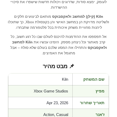
לעומק, ימצא סודות, שדרוגים ויכולות חדשות שישפרו את סיכויי
ההישרדות.
Kiln (קילן) למחשב ולאקסבוקס
מותאם לביצועים חלקים
ולשליטה מדויקת הן במחשב האישי והן בקונסולת Xbox, כך שתוכלו
ליהנות מחוויית משחק איכותית בכל פלטפורמה שתבחרו.
אל תפספסו את ההזדמנות להיכנס לעולם שבו כל רגע חשוב, כל
קרב מאתגר וכל ניצחון מספק. הזמינו עכשיו את
Kiln למחשב
ולאקסבוקס
והתחילו את המסע שלכם בעולם שלא סולח – אבל
מתגמל את האמיצים.
📌 מבט מהיר
שם המשחק
Kiln
מפיץ
Xbox Game Studios
תאריך שחרור
Apr 23, 2026
ז'אנר
Action, Casual