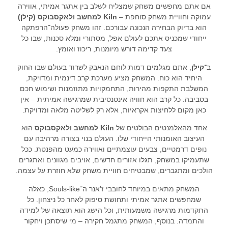
אם אתם מחפשים משחק שמצליח לשלב בין אתגר אמיתי, אווירה
עמוקה וחוויית משחק סוחפת –
Kiln למחשב ולאקסבוקס (קילן)
הוא בדיוק הבחירה הנכונה עבורכם. זהו משחק פעולה־הרפתקה
ייחודי שמכניס אתכם לעולם אפל, מסתורי ומלא סכנות, שבו כל
צעד קדימה דורש מיומנות, ריכוז ואומץ.
ב־
קילן
, אתם מגלמים דמות לוחם הנאבק לשרוד בעולם שבו החוק
היחיד הוא כוח. המשחק מציע מערכת קרב דינמית ומדויקת,
המשלבת התקפות מהירות, התחמקויות מתוזמנות ושימוש חכם
בסביבה. כל קרב הוא חוויה אינטנסיבית שמרגישה אמיתית – אין
כאן מקום ללחיצות אקראיות, אלא רק לשליטה מלאה ומדויקת.
אחד מהאלמנטים הבולטים של
Kiln למחשב ולאקסבוקס
הוא
העיצוב האומנותי הייחודי שלו. העולם בנוי בצורה מרהיבה עם
נופים דרמטיים, צבעים עוצמתיים ואווירה כמעט מהפנטת. ככל
שתעמיקו במשחק, תגלו אזורים חדשים, אויבים מגוונים ואתגרים
הולכים ומתגברים, שמבטיחים חוויית משחק שלא חוזרת על עצמה.
המשחק מתאים במיוחד לחובבי ז’אנר ה־Souls-like, כאלה
שמחפשים אתגר אמיתי ותחושת סיפוק לאחר כל ניצחון. כל
התקדמות מרגישה משמעותית, וכל הישג הוא תוצאה של למידה
והתמדה. בנוסף, המשחק מתגמל חקירה – מי שיסתכן ויחקור