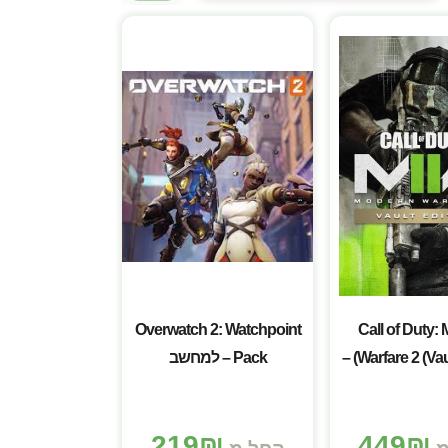
Overwatch 2: Watchpoint
Call of Duty:
Warfare 2 (Vault Edition) –
Pack – למחשב
מחשב
219
₪
449
₪