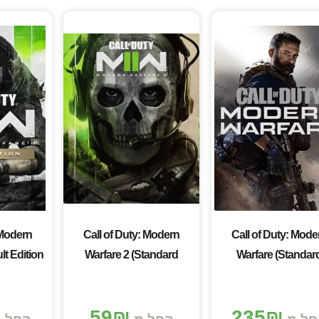
 Modern
Call of Duty: Modern
Call of Duty: Mode
Warfare 2 (Standard
Warfare (Standar
Editio) – למחשב
Edition) – למחשב
ל
59
₪
235
₪