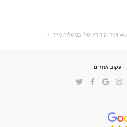
משחקי Battle.net למחשב – כל משחקי Blizzard במחירים מעולים! World of Warcraft, Overwatch, Diablo ועוד. קוד דיגיטלי במשלוח מיידי +
עקוב אחרינו