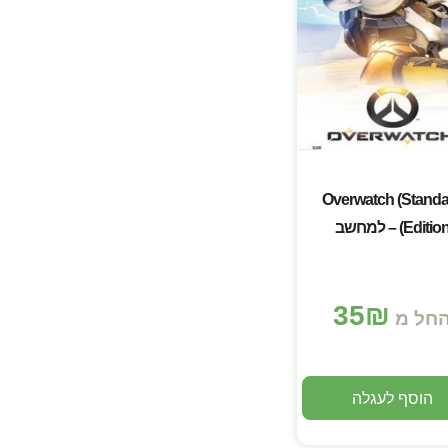
Overwatch (Stand
Editio) – למחשב
35
₪
חל מ
הוסף לעגלה