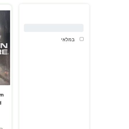
מחיר
בִּמלַאִי
יצרן
מעבד
זכרון פנימי
rn
d
גודל מסך
n
אחסון