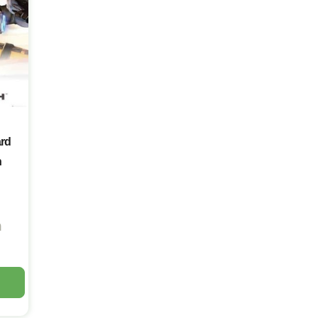
ard
n
ה