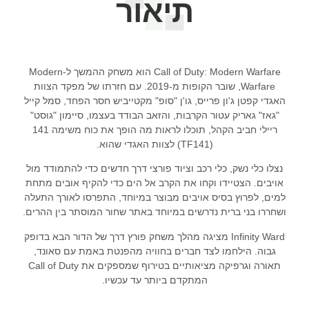
תיאור
Call of Duty: Modern Warfare הוא משחק ההמשך ל-Modern
Warfare, שובר הקופות מ-2019. עם חזרתו של מפקד הצוות
האגדי קפטן ג'ון פרייס, גו'ן "סופ" מקטייביש חסר הפחד, סמל קייל
"גאז" גאריק עטור הקרבות, והזאב הבודד בעצמו, סיימון "גוסט"
ריילי חביב הקהל, תוכלו לראות מה הופך את כוח משימה 141
(TF141) לצוות האגדי שהוא.
נצלו כלי נשק, כלי רכב וציוד פורצי דרך חדשים כדי להתמודד מול
אויבים. הצטיידו וקחו את הקרב אל הים כדי להקיף אובים מתחת
למים, לפרוץ בסיס אויבים מבוצר במיוחד, התפרסו לאורך התעלה
ושחררו בני ברית נדרשים במיוחד באתר שחור המוסתר בין ההרים.
Infinity Ward מציגה מהלך משחק פורץ דרך של הדור הבא בדופק
גבוה. הילחמו לצד חברים בחוויה מהפנטת באמת עם סאונד,
תאורה וגרפיקה מציאותיים בטירוף שמספקים את Call of Duty
המתקדם ביותר עד עכשיו.