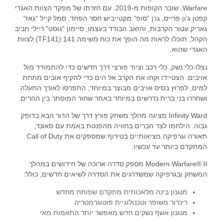
Warfare, שובר הקופות מ-2019. עם חזרתו של מפקד הצוות האגדי
קפטן ג’ון פרייס, גו’ן “סופ” מקטייביש חסר הפחד, סמל קייל “גאז”
גאריק עטור הקרבות, והזאב הבודד בעצמו, סיימון “גוסט” ריילי חביב
הקהל, תוכלו לראות מה הופך את כוח משימה 141 (TF141) לצוות
האגדי שהוא.
נצלו כלי נשק, כלי רכב וציוד פורצי דרך חדשים כדי להתמודד מול
אויבים. הצטיידו וקחו את הקרב אל הים כדי להקיף אובים מתחת
למים, לפרוץ בסיס אויבים מבוצר במיוחד, התפרסו לאורך התעלה
ושחררו בני ברית נדרשים במיוחד באתר שחור המוסתר בין ההרים.
Infinity Ward מציגה מהלך משחק פורץ דרך של הדור הבא בדופק
גבוה. הילחמו לצד חברים בחוויה מהפנטת באמת עם סאונד,
תאורה וגרפיקה מציאותיים בטירוף שמספקים את Call of Duty
המתקדם ביותר עד עכשיו.
Modern Warfare® II מספק סדרה ארוכה של חידושים במהלך
המשחק ובגרפיקה שמשדרגים את הסדרה לשיאים חדשים, כולל:
מנגנון בינה מלאכותית מתקדם שפותח מחדש
רינדור משופר וטכנולוגיית פוטוגרמטריה
מנגנון אשף נשקים חדש מאפשר יותר התאמות מאי