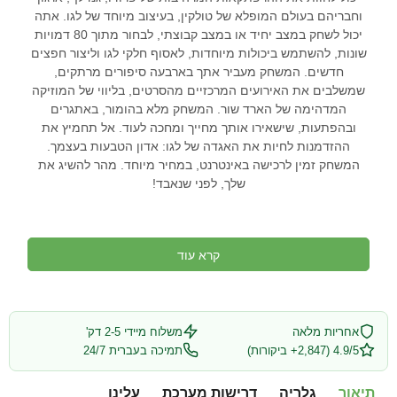
וחבריהם בעולם המופלא של טולקין, בעיצוב מיוחד של לגו. אתה
יכול לשחק במצב יחיד או במצב קבוצתי, לבחור מתוך 80 דמויות
שונות, להשתמש ביכולות מיוחדות, לאסוף חלקי לגו וליצור חפצים
חדשים. המשחק מעביר אתך בארבעה סיפורים מרתקים,
שמשלבים את האירועים המרכזיים מהסרטים, בליווי של המוזיקה
המדהימה של הארד שור. המשחק מלא בהומור, באתגרים
ובהפתעות, שישאירו אותך מחייך ומחכה לעוד. אל תחמיץ את
ההזדמנות לחיות את האגדה של לגו: אדון הטבעות בעצמך.
המשחק זמין לרכישה באינטרנט, במחיר מיוחד. מהר להשיג את
שלך, לפני שנאבד!
קרא עוד
אחריות מלאה
משלוח מיידי 2-5 דק'
4.9/5 (2,847+ ביקורות)
תמיכה בעברית 24/7
תיאור
גלריה
דרישות מערכת
עלינו