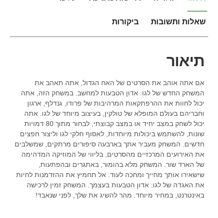
שאלות ותשובות
ביקורות
תיאור
אם אתה אוהב את הסרטים של האח הגדול, אתה תאהב את
המשחק החדש של לגו: אדון הטבעות למחשב. במשחק הזה, אתה
יכול לחוות את ההרפתקאות המרהיבות של פרודו, גנדלף, ארגון
וחבריהם בעולם המופלא של טולקין, בעיצוב מיוחד של לגו. אתה
יכול לשחק במצב יחיד או במצב קבוצתי, לבחור מתוך 80 דמויות
שונות, להשתמש ביכולות מיוחדות, לאסוף חלקי לגו וליצור חפצים
חדשים. המשחק מעביר אתך בארבעה סיפורים מרתקים, שמשלבים
את האירועים המרכזיים מהסרטים, בליווי של המוזיקה המדהימה
של הארד שור. המשחק מלא בהומור, באתגרים ובהפתעות,
שישאירו אותך מחייך ומחכה לעוד. אל תחמיץ את ההזדמנות לחיות
את האגדה של לגו: אדון הטבעות בעצמך. המשחק זמין לרכישה
באינטרנט, במחיר מיוחד. מהר להשיג את שלך, לפני שנאבד!