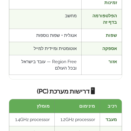
זמינות
הפלטפורמה
מחשב
בדף זה
שפות
אנגלית + שפות נוספות
אספקה
אוטומטית ומיידית למייל
אזור
Region Free — עובד בישראל
ובכל העולם
🖥️ דרישות מערכת (PC)
רכיב
מינימום
מומלץ
מעבד
1.2GHz processor
1.4GHz processor