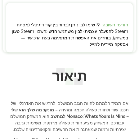
הודעה חשובה:
💡 שימו לב: ניתן לבחור בין קוד דיגיטלי (מפתח
Steam להפעלה עצמית) לבין משתמש חדש (חשבון Steam טעון
במשחק). בוחרים את האפשרות המתאימה בעת הרכישה —
אספקה מיידית למייל.
תיאור
אם תמיד חלמתם להיות הגנב המושלם, להרגיש את האדרנלין של
תכנון שוד ולחוות פעולה חכמה ומהירה –
מונקו: מה שלך הוא שלי
– Monaco: What’s Yours Is Mine למחשב
הוא המשחק המושלם
עבורכם. המשחק מציע חוויית פעולה מרתקת, משימות גניבה
יצירתיות ורמות שמאתגרות את החשיבה והקואורדינציה שלכם.