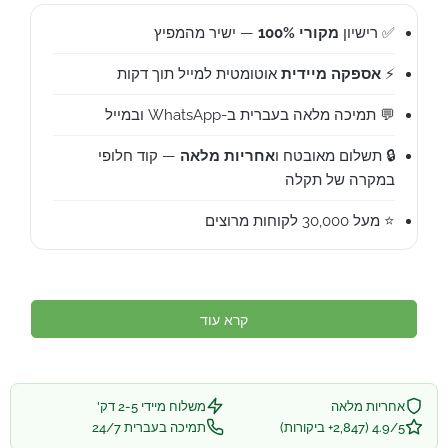
✅ רישיון
מקורי 100%
— ישיר מהמפיץ
⚡
אספקה מיידית
אוטומטית למייל תוך דקות
💬 תמיכה מלאה בעברית ב-WhatsApp ובמייל
🔒 תשלום מאובטח ו
אחריות מלאה
— קוד חלופי
במקרה של תקלה
⭐ מעל 30,000 לקוחות מרוצים
קרא עוד
אחריות מלאה
משלוח מיידי 2-5 דק'
4.9/5 (2,847+ ביקורות)
תמיכה בעברית 24/7