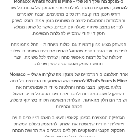
ב-
מונקו: מה שלך הוא שלי – Monaco: What’s Yours Is Mine
למחשב
, השחקנים נכנסים לעולם צבעוני ומסוגנן של גנבות. כל שוד
דורש תכנון מדויק, בחירת כלים מתאימים, הבנת השומרים
והמלכודות והסתגלות למצבים משתנים בזמן אמת. תוכלו לשחק
לבד או במצב שיתוף פעולה עם חברים, כאשר כל שחקן ממלא
תפקיד ייחודי שמסייע להצלחת המשימה.
המשחק מציע מגוון דמויות עם יכולות מיוחדות – החל מהמומחה
לפריצה ועד הגנב החריג שמסוגל להסיח את דעת השומרים. שילוב
היכולות של כל דמות מאפשר פתרון יצירתי לכל משימה, ויוצר
תחושת עומק ואסטרטגיה שאין שני לה.
אחד האלמנטים המרכזיים של
מונקו: מה שלך הוא שלי – Monaco:
What’s Yours Is Mine למחשב
הוא המשחקיות הדינמית. כל רמה
מלאה באקשן, מצבי מתח והחלטות מיידיות שמאתגרות את
השחקן לחשוב במהירות ולתכנן את הצעד הבא. כל פריט, מנעול
ושומר הם חלק מהאתגר, והצלחת המשימה תלויה בשיתוף פעולה,
חכמה ומהירות.
הגרפיקה המצוירת בסגנון קלאסי והעיצוב האמנותי יוצרים חוויה
ויזואלית ייחודית שמושכת את השחקן להתעמק בעולם המשחק.
הפסקול הקצבי והאפקטים הקוליים מגבירים את תחושת המתח
והאדרנלין בכל רגע של פעולה.