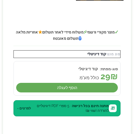
★
⚡
✓
מוצר מקורי ורשמי
משלוח מידי לאחר תשלום
אחריות מלאה
🔒
תשלום מאובטח
קוד דיגיטלי
סוג מוצר
קוד דיגיטלי
29
₪
כולל מע"מ
הוסף לעגלה
מתנה חינם בכל רכישה
· 5 ספרי PDF דיגיטליים
🎁
לפרטים ›
להורדה (שווי ₪)