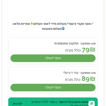
★
⚡
✓
מוצר מקורי ורשמי
משלוח מידי לאחר תשלום
אחריות מלאה
🔒
תשלום מאובטח
התקנה אוטומטית
79
₪
כולל מע"מ
הוסף לעגלה
קוד דיגיטלי
89
₪
כולל מע"מ
הוסף לעגלה
מתנה חינם בכל רכישה
· 5 ספרי PDF דיגיטליים
🎁
לפרטים ›
להורדה (שווי ₪)