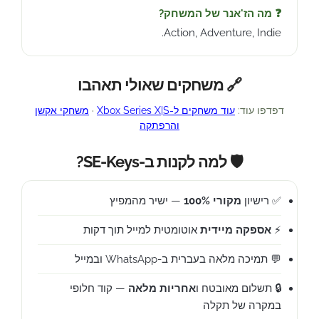
❓ מה הז'אנר של המשחק?
Action, Adventure, Indie.
🔗 משחקים שאולי תאהבו
דפדפו עוד:
עוד משחקים ל-Xbox Series X|S
·
משחקי אקשן
והרפתקה
🛡️ למה לקנות ב-SE-Keys?
✅ רישיון
מקורי 100%
— ישיר מהמפיץ
⚡
אספקה מיידית
אוטומטית למייל תוך דקות
💬 תמיכה מלאה בעברית ב-WhatsApp ובמייל
🔒 תשלום מאובטח ו
אחריות מלאה
— קוד חלופי
במקרה של תקלה