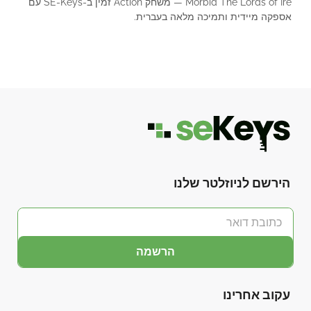
Morbid The Lords of Ire — משחק Action זמין ב-SE-Keys עם
אספקה מיידית ותמיכה מלאה בעברית.
הירשם לניוזלטר שלנו
הרשמה
עקוב אחרינו