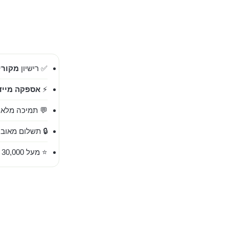
✅ רישיון
מקורי 00%
⚡
אספקה מייד
💬 תמיכה מלאה בעברית 
🔒 תשלום מאובט
⭐ מעל 30,000 לקוחות מרוצים