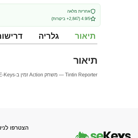
אחריות מלאה
4.9/5 (2,847+ ביקורות)
תיאור
גלריה
דרישות
תיאור
Tintin Reporter — משחק Action זמין ב-SE-Keys עם אספקה מיידית ותמיכה מלאה בעברית.
הצטרפו לניוז