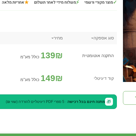
★
⚡
✓
מוצר מקורי ורשמי
משלוח מידי לאחר תשלום
אחריות מלאה
סוג אספקה
מחיר
139
₪
התקנה אוטומטית
כולל מע"מ
149
₪
קוד דיגיטלי
כולל מע"מ
🎁
מתנה חינם בכל רכישה
· 5 ספרי PDF דיגיטליים להורדה (שווי ₪)