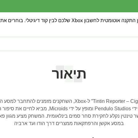
💡 שימו לב: ניתן לבחור בין התקנה אוטומטית לחשבון Xbox של
תיאור
בחוויית המשחק החדשה “Tintin Reporter – Cigars of the Pharaoh” 
שר טינטין נקלע לחקירת סחר סמים בינלאומית. המשחק מציע מגוון פא
במסע אקשן והרפתקאות ממצרים דרך הודו ועד ארביה