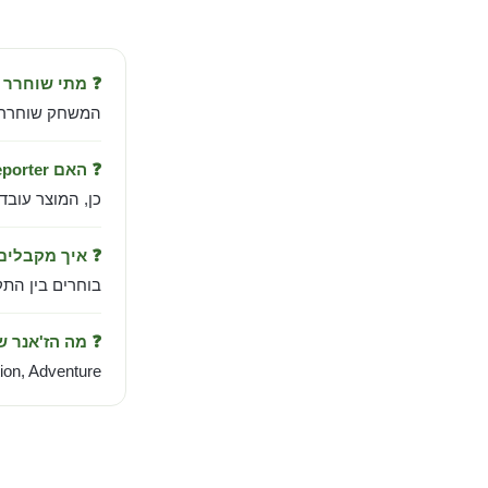
❓ מתי שוחרר Tintin Reporter?
המשחק שוחרר ב-Nov 7, 2023 מבית ds
❓ האם Tintin Reporter עובד בישראל?
כן, המוצר עובד
❓ איך מקבלי
בוחרים בין התקנה אוטומטית לחשבו
❓ מה הז'אנר 
ion, Adventure.