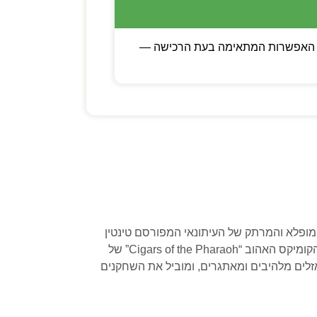
כם לבין קוד דיגיטלי. בוחרים את האפשרות המתאימה בעת הרכישה —
ל-Xbox, השחקנים מזמנים להתחבר למסע המופלא והמרתק של העיתונאי המפורסם טינטין
והכלב הנאמן שלו, סנובי. המשחק, שפותח על ידי Pendulo Studios ומופץ על ידי Microids, מביא לחיים את סיפור הקומיקס האהוב “Cigars of the Pharaoh” של
זלים מלהיבים ומאתגרים, ומוביל את השחקנים