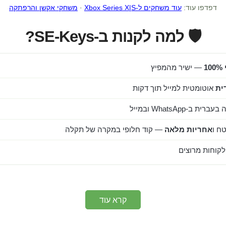
דפדפו עוד:
עוד משחקים ל-Xbox Series X|S
·
משחקי אקשן והרפתקה
🛡️ למה לקנות ב-SE-Keys?
1
— ישיר מהמפיץ
ית
אוטומטית למייל תוך דקות
ב-WhatsApp ובמייל
ח ו
אחריות מלאה
— קוד חלופי במקרה של תקלה
קרא עוד