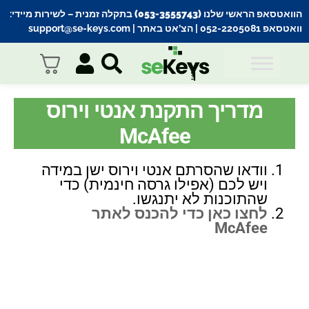
הוואטסאפ הראשי שלנו (053-3555743) בתקלה זמנית
– לשירות מיידי:
וואטסאפ 052-2205081
| הצ’אט באתר |
support@se-keys.com
מדריך התקנת אנטי וירוס
McAfee
וודאו שהסרתם אנטי וירוס ישן במידה
ויש לכם (אפילו גרסה חינמית) כדי
שהתוכנות לא יתנגשו.
לחצו כאן כדי להכנס לאתר
McAfee