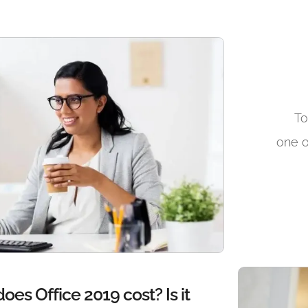
To
one o
es Office 2019 cost? Is it