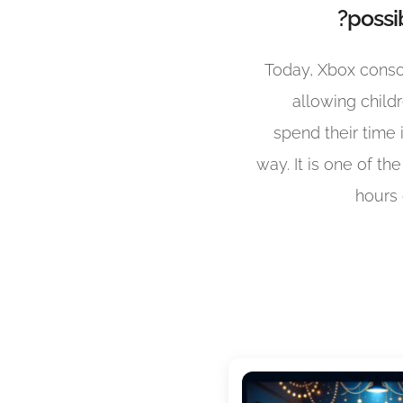
possib
Today, Xbox conso
allowing child
spend their time
way. It is one of t
hours 