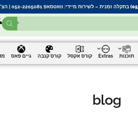
– לשירות מיידי:
וואטסאפ 052-2205081
| הצ’
תוכנות
Extras
קורס אקסל
קורס קנבה
גיים פאס
מד
blog