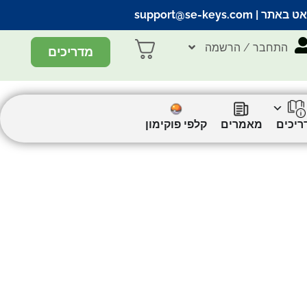
אט באתר |
support@se-keys.com
התחבר / הרשמה
מדריכים
ריכים
מאמרים
קלפי פוקימון