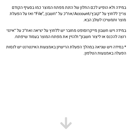
במידה ולא הופיע לכם החלון של הזנת מפתח המוצר כמו בסעיף הקודם
צריך ללחוץ על ״קובץ
/File”,
/Account
אח״כ על ״חשבון
״ ואז על הפעלת
מוצר ותמשיכו לשלב הבא
.
במידה ויש חשבון מייקרוסופט מחובר יש ללחוץ על יציאה ואח״כ על ״אינני
רוצה להכנס או ליצור חשבון״ ולהזין את מפתח המוצר בעמוד שיפתח.
* במידה ויש שגיאה במהלך הפעלת הרישיון באמצעות האינטרנט יש לנסות
הפעלה באמצעות הטלפון.