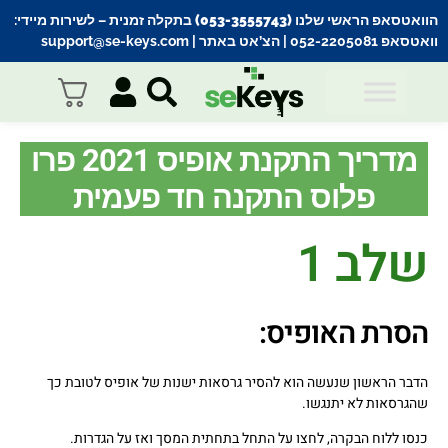
הוואטסאפ הראשי שלנו (053-3555743) בתקלה זמנית
– לשירות מיידי:
וואטסאפ 052-2205081
| הצ’אט באתר |
support@se-keys.com
מדריך התקנת אופיס 2021 פרו
פלוס התקנה חד פעמית
שלב 1
הסרת האופיס:
הדבר הראשון שנעשה הוא להסיר גרסאות ישנות של אופיס לטובת כך
שהגרסאות לא יתנגשו.
כנסו ללוח הבקרה, לחצו על התחל בתחתית המסך ואז על הגדרות.