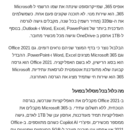
אופיס 365, שמייקרוסופט שינתה את שמו הרשמי ל-Microsoft
365, הוא שירות מנוי. לא תוכנה שקונים פעם אחת. כשמשלמים
את ה-339₪ (מחיר רשמי) בכל שנה, מקבלים גישה לגרסה
העדכנית ביותר של Word, Excel, PowerPoint ו-Outlook, בנוסף
ל-1TB אחסון ב-OneDrive וגישה מכל מכשיר מחובר.
הבלבול נוצר כי בדף המוצר שניהם נראים דומים. גם Office 2021
וגם Microsoft 365 מציגים Word, Excel ו-PowerPoint. ההבדל
הוא בסוג הרישיון, לא בשם האפליקציה. Office 2021 הוא גרסה
קבועה שלא מתעדכנת אוטומטית לגרסאות עתידיות. Microsoft
365 הוא שירות חי שתמיד מציג את הגרסה האחרונה.
מה כלול בכל מסלול בפועל
ב-Office 2021 מקבלים את האפליקציות שנרכשו, בגרסה
הנוכחית, ללא תשלום עתידי. ב-Microsoft 365 מקבלים את
האפליקציות תמיד מעודכנות, אחסון ענן של 1TB לאדם, גישה
ממספר מכשירים, ופיצ’רי Copilot AI כשהם מתווספים. ב-Office
2021 אין אחסון ענן מובנה מעבר ל-5GB החינמיים שמגיעים עם