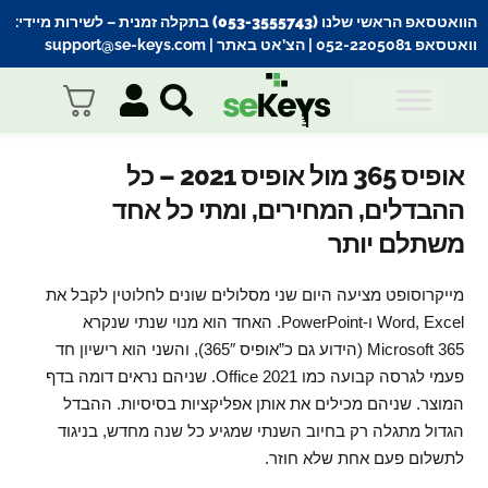
הוואטסאפ הראשי שלנו (053-3555743) בתקלה זמנית
– לשירות מיידי:
וואטסאפ 052-2205081
| הצ’אט באתר |
support@se-keys.com
אופיס 365 מול אופיס 2021 – כל
ההבדלים, המחירים, ומתי כל אחד
משתלם יותר
מייקרוסופט מציעה היום שני מסלולים שונים לחלוטין לקבל את
Word, Excel ו-PowerPoint. האחד הוא מנוי שנתי שנקרא
Microsoft 365 (הידוע גם כ”אופיס 365″), והשני הוא רישיון חד
פעמי לגרסה קבועה כמו Office 2021. שניהם נראים דומה בדף
המוצר. שניהם מכילים את אותן אפליקציות בסיסיות. ההבדל
הגדול מתגלה רק בחיוב השנתי שמגיע כל שנה מחדש, בניגוד
לתשלום פעם אחת שלא חוזר.