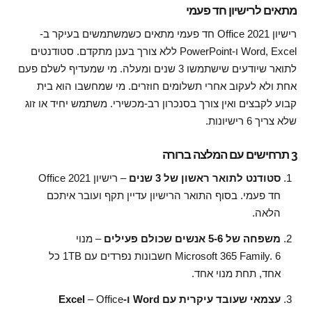
מתאים לרישיון חד פעמי
רישיון Office 2021 חד פעמי מתאים כשמשתמשים בעיקר ב-
Word, Excel ו-PowerPoint ללא צורך בענן מתקדם. סטודנטים
לתואר שיודעים שישתמשו 3 שנים ומעלה. מי שמעדיף לשלם פעם
אחת ולא לעקוב אחרי תשלומים חוזרים. מי שמחשבו הוא בית
קבוע לקבצים ואין צורך בסנכרון רב-מכשירי. משתמש יחיד או זוג
שלא צריך 6 רישיונות.
3 תרחישים עם המלצה ברורה
סטודנט לתואר ראשון של 3 שנים
– רישיון Office 2021
חד פעמי. בסוף התואר הרישיון עדיין תקף ועובר איתכם
הלאה.
משפחה של 5-6 אנשים שכולם פעילים
– מנוי
Microsoft 365 Family. 6 חשבונות נפרדים עם 1TB כל
אחד, תחת מנוי אחד.
עצמאי שעובד עיקרית עם Word ו-Excel
– Office