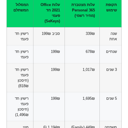
תקופת
עלות מצטברת
עלות Office
המסלול
שימוש
365 Personal
2021 חד
המשתלם
(מחיר רשמי)
פעמי
(SeKeys)
שנה
339₪
סביב 199₪
רישיון חד
אחת
פעמי
שנתיים
678₪
199₪
רישיון חד
פעמי
3 שנים
1,017₪
199₪
רישיון חד
פעמי
(חיסכון
818₪)
5 שנים
1,695₪
199₪
רישיון חד
פעמי
(חיסכון
1,496₪)
משפחה
449₪ (Family)
1,194₪ (6
מנוי