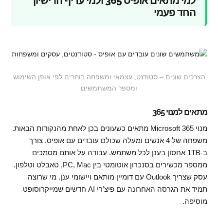
למי מתאים אופיס 365 ולמי עדיף הרישיון
החד פעמי
הצרכים שונים – סטודנט, עצמאי ומשפחה בוחרים לפי אופן השימוש
ומספר המשתמשים
מתאים למנוי 365
מנוי Microsoft 365 מתאים כשעונים בכן לאחת מהנקודות הבאות.
משפחה של 4 אנשים ומעלה שכולם עובדים עם אופיס. צורך
ב-1TB אחסון בענן לכל משתמש. עבודה על אותם מסמכים
ממספר מכשירים בסנכרון אוטומטי בין PC, Mac, טאבלט וטלפון.
עסק שצריך Outlook עם דומיין מותאם ויישומי ענן. מי שרוצה
תמיד את הגרסה האחרונה עם פיצ’רי AI חדשים שמייקרוסופט
מוסיפה.