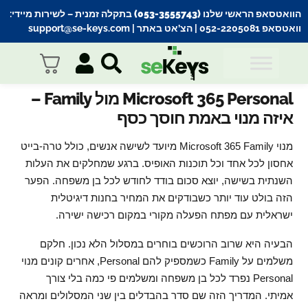
הוואטסאפ הראשי שלנו (053-3555743) בתקלה זמנית
– לשירות מיידי:
וואטסאפ 052-2205081
| הצ’אט באתר |
support@se-keys.com
Microsoft 365 Personal מול Family –
איזה מנוי באמת חוסך כסף
מנוי Microsoft 365 Family מיועד לשישה אנשים, כולל טרה-בייט
אחסון לכל אחד וכל תוכנות האופיס. ברגע שמחלקים את העלות
השנתית בשישה, יוצא סכום בודד לחודש לכל בן משפחה. הפער
הזה בולט עוד יותר כשבודקים את המחיר בחנות דיגיטלית
ישראלית עם מפתח הפעלה מקורי במקום רכישה ישירה.
הבעיה היא שרוב הרוכשים בוחרים במסלול הלא נכון. חלקם
משלמים על Family כשמספיק להם Personal, אחרים קונים מנוי
Personal נפרד לכל בן משפחה ומשלמים פי כמה בלי צורך
אמיתי. המדריך הזה שם סדר בהבדלים בין שני המסלולים ומראה