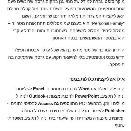
מיקרוסופט עברה למודל של מנוי ענן במקום גרסה שרוכשים פעם
אחת ומתקינים. המשמעות בפועל: תשלום שנתי מול קבלת חבילת
האפליקציות המשרדיות המלאה יחד עם שירותי ענן. השם
“Personal Family” הוא בעצם שני מסלולים תחת אותה מטרייה –
מסלול ליחיד ומסלול למשפחה, כשהתוכנות זהות והבדל עיקרי
הוא במספר המשתמשים ובנפח האחסון.
היתרון המרכזי של מנוי מתעדכן הוא שכל עדכון אבטחה ופיצ’ר
חדש נכנס אוטומטית, בלי להישאר תקוע עם גרסה שהתמיכה בה
הופסקה.
אילו אפליקציות כלולות במנוי
החבילה כוללת את
Word
לכתיבת מסמכים,
Excel
לגיליונות
וניהול תקציב,
PowerPoint
להכנת מצגות ו-
Outlook
לניהול
מיילים ויומן. במחשבי PC מתווספים גם
Access
לבסיסי נתונים ו-
Publisher
לעיצוב. הכלים האלה מכסים כמעט כל מטלה
יומיומית, מעבודה משרדית ועד שיעורי בית וניהול תקציב משפחתי
שוטף.