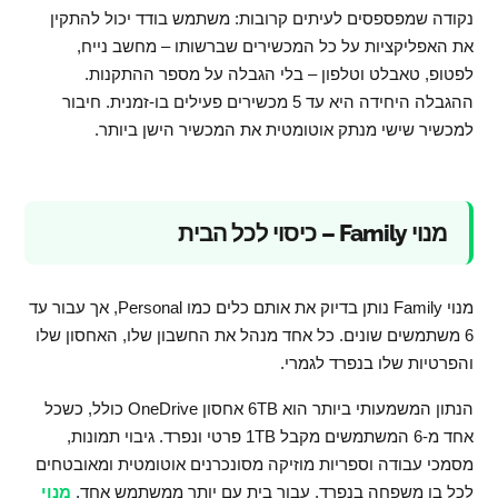
נקודה שמפספסים לעיתים קרובות: משתמש בודד יכול להתקין
את האפליקציות על כל המכשירים שברשותו – מחשב נייח,
לפטופ, טאבלט וטלפון – בלי הגבלה על מספר ההתקנות.
ההגבלה היחידה היא עד 5 מכשירים פעילים בו-זמנית. חיבור
למכשיר שישי מנתק אוטומטית את המכשיר הישן ביותר.
מנוי Family – כיסוי לכל הבית
מנוי Family נותן בדיוק את אותם כלים כמו Personal, אך עבור עד
6 משתמשים שונים. כל אחד מנהל את החשבון שלו, האחסון שלו
והפרטיות שלו בנפרד לגמרי.
הנתון המשמעותי ביותר הוא 6TB אחסון OneDrive כולל, כשכל
אחד מ-6 המשתמשים מקבל 1TB פרטי ונפרד. גיבוי תמונות,
מסמכי עבודה וספריות מוזיקה מסונכרנים אוטומטית ומאובטחים
לכל בן משפחה בנפרד. עבור בית עם יותר ממשתמש אחד,
מנוי