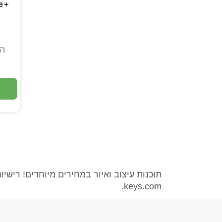
e +
ה
keys.com.