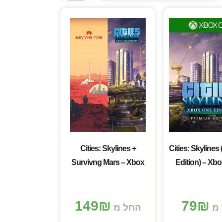
Cities: Skylines +
Cities: Skyline
Survivng Mars – Xbox
Edition) – Xb
One + Series X/S
Series X
149
₪
79
₪
 מ
החל מ