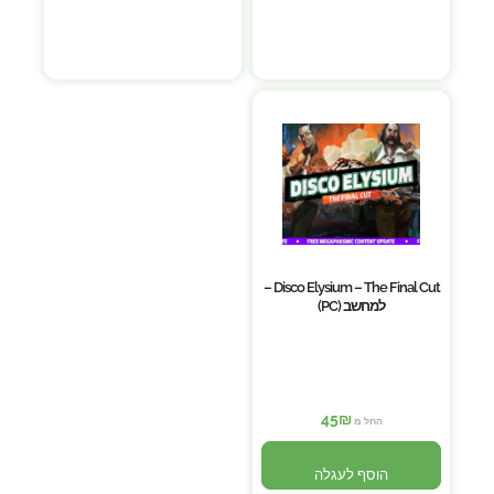
Disco Elysium – The Final Cut –
למחשב (PC)
45
₪
החל מ
הוסף לעגלה