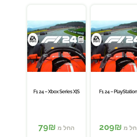
F1 24 – Xbox Series X|S
F1 24 – PlayStation
79
₪
209
₪
ל מ
החל מ