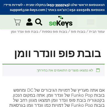
הוואטסאפ הראשי שלנו (053-3555743) בתקלה זמנית
– לשירות מיידי:
וואטסאפ 052-2205081
| הצ’אט באתר |
support@se-keys.com
עמוד הבית
/
בובות פופ
/
בובות פופ נוספות
/ בובת פופ וונדר וומן
בובת פופ וונדר וומן
לא נמצאו מוצרים התואמים את בחירתך.
אם אתה מעריץ של דמויות הגיבורים של DC ומחפש
בובות Funko Pop של וונדר וומן, אתה במקום הנכון.
בקטגוריה בובת פופ וונדר וומן תמצאו מגוון רחב של
בובות Funko Pop של דמויות כמו וונדר וומן בגרסאות