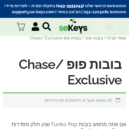
הוואטסאפ הראשי שלנו (053-3555743) בתקלה זמנית
– לשירות מיידי:
וואטסאפ 052-2205081
| הצ’אט באתר |
support@se-keys.com
עמוד הבית
/
בובות פופ
/ בובות פופ Chase/ Exclusive
בובות פופ Chase/
Exclusive
לא נמצאו מוצרים התואמים את בחירתך.
אם אתה מחפש בובות Funko Pop שהן חלק מסדרות