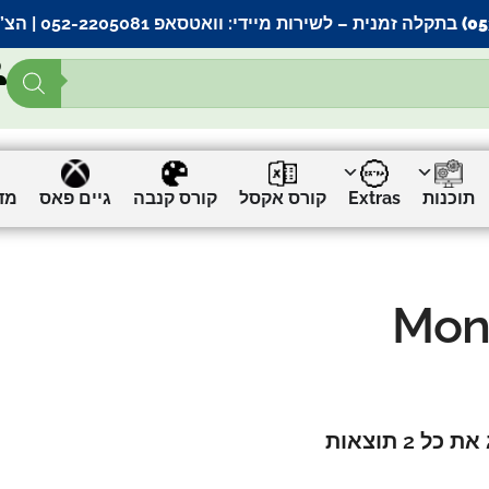
– לשירות מיידי:
וואטסאפ 052-2205081
| הצ’
תוכנות
Extras
קורס אקסל
קורס קנבה
גיים פאס
מד
Mons
כל 2 תוצאות