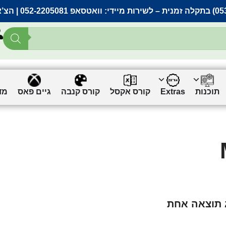
– לשירות מיידי:
וואטסאפ 052-2205081
| הצ’
תוכנות
Extras
קורס אקסל
קורס קנבה
גיים פאס
מד
 תוצאה אחת