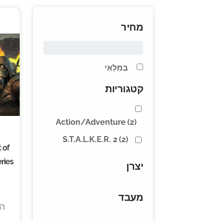
מחיר
בִּמלַאִי
קטגוריות
Action/Adventure
(2)
S.T.A.L.K.E.R. 2
(2)
t of
ries
יצרן
מעבד
ה