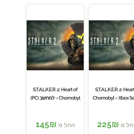
S.T.A.L.K.E.R. 2: Heart of
S.T.A.L.K.E.R. 2: Hear
Chornobyl – Xbox Se
Chornobyl – למחשב (PC)
X|S
145
₪
225
₪
חל מ
החל מ