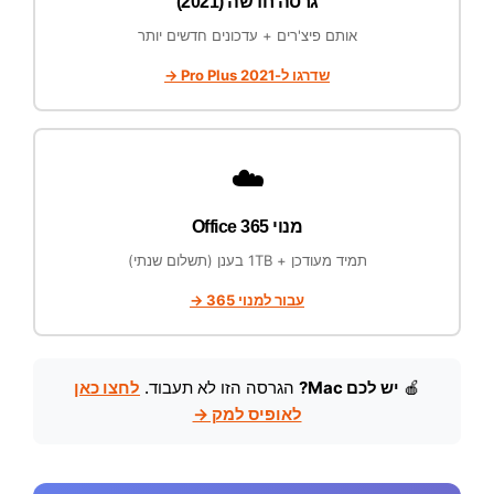
גרסה חדשה (2021)
אותם פיצ'רים + עדכונים חדשים יותר
שדרגו ל-2021 Pro Plus →
☁️
מנוי Office 365
תמיד מעודכן + 1TB בענן (תשלום שנתי)
עבור למנוי 365 →
🍎
יש לכם Mac?
הגרסה הזו לא תעבוד.
לחצו כאן
לאופיס למק →