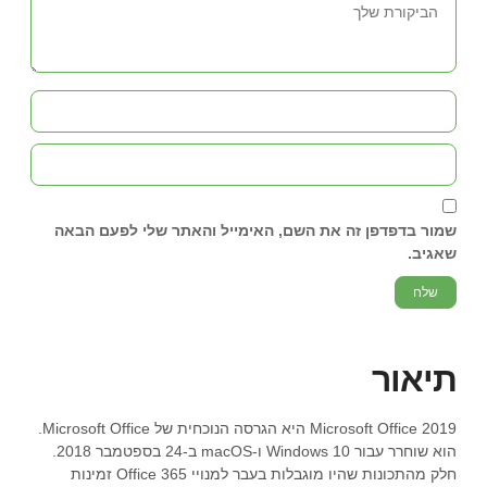
5
מדורגים
פניתי טלפונית, שגיא הסביר לי בדיוק מה המוצר שאני
5.00
מתוך 5
מבוסס על
עומד לרכוש, ולאחר הרכישה לווה אותי, טלפונית,
דירוגים של
לקוחות
במהלך ההתקנה עד שסיימתי את התהליך בהצלחה.
עדנה
שמור בדפדפן זה את השם, האימייל והאתר שלי לפעם הבאה
שאגיב.
5
מדורגים
תודה רבה על השרות המקצועי
5.00
מתוך 5
מבוסס על
תגובה מהירה לשאלה ועזרה בהתקנה
דירוגים של
לקוחות
ברור שאחזור אליכם
עדנה
תיאור
Microsoft Office 2019 היא הגרסה הנוכחית של Microsoft Office.
הוא שוחרר עבור Windows 10 ו-macOS ב-24 בספטמבר 2018.
תמיר
חלק מהתכונות שהיו מוגבלות בעבר למנויי Office 365 זמינות