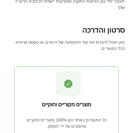
תוכנה יחד עם הוראות התקנה מפורטות יישלחו לכתובת הדוא”ל
שמופיע בפרסומת.
שלך.
עידכון : כבר קניתי אצלם את אחת הוורסיות של
OFFICCE . השרות שלהם והתמיכה שלהם מעולים
!!!
סרטון והדרכה
כאן תוכל להכניס את קוד ההטמעה של היוטיוב או טקסט שיופיע
בכל המוצרים.
gil
5
מדורגים
האופיס עובד מעולה. תודה על השירות הנפלא
5.00
מתוך 5
מבוסס על
והסבלנות.
דירוגים של
לקוחות
ענו על כל השאלות שלי באורך רוח. יש תמורה לאגרה.
מוצרים מקוריים וחוקיים
נופר
כל המוצרים באתר הם 100% מקוריים וחוקיים
ונתמכים על ידי הספק.
5
מדורגים