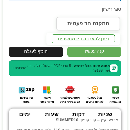
סוגי רישיון
התקנה חד פעמית
ניתן להעברה בין מחשבים
קנה עכשיו
הוסף לעגלה
מתנה חינם בכל רכישה
· 5 ספרי PDF דיגיטליים להורדה
🎁
לפרטים ›
(שווי ₪199)
שניות
דקות
שעות
ימים
מבצעי קיץ – קוד קופון:
SUMMER10