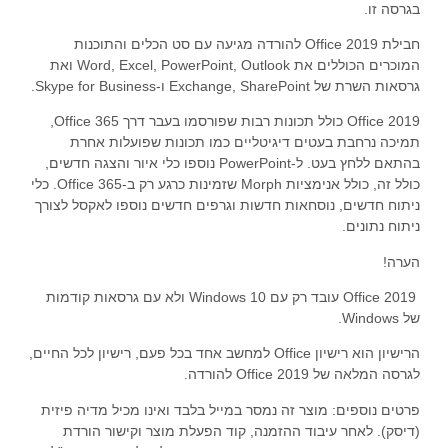
בגרסה זו.
5
מדורגים
קיבלתי באופן מיידי את התוכנה עם הוראות התקנה
5.00
מתוך 5
חבילת Office 2019 להורדה מגיעה עם סט הכלים והתוכנות
מבוסס על
המוכרים הכוללים את Word, Excel, PowerPoint, Outlook ואת
פשוטות בעברית, תוך 10 דקות סיימתי עם ההתקנה
דירוגים של
לקוחות
גרסאות השרת של Exchange, SharePoint ו-Skype for Business.
בלי בעיה
Office 2019 כולל תכונות רבות שפורסמו בעבר דרך Office 365,
תמיכה נרחבת בעטים דיגיטליים כמו תכונות שפועלות אחרת
בהתאם ללחץ בעט. ל-PowerPoint נוספו כלי איור והצגה חדשים,
datlorama
כולל זה, כולל אנימציות Morph שזמינות כרגע רק ב-Office 365. כלי
ניתוח חדשים, נוסחאות חדשות וגרפים חדשים נוספו לאקסל לצורך
ניתוח נתונים.
5
מדורגים
אני מרוצה מאוד מהשרות, למרות שביום הראשון של
5.00
מתוך 5
מבוסס על
הערה!
הקניה, ההתקנה לא הצליחה, צריך לציין שהיו כמה
דירוגים של
לקוחות
Office 2019 עובד רק עם Windows 10 ולא עם גרסאות קודמות
נסיונות התקנה מצדכם, אני מעריך מאוד את הנסיונות
של Windows.
הללו. אחרי שקניתי דיסק און קיי ודיסק קשיח לגיבוי
הרישיון הוא רישיון Office למחשב אחד בכל פעם, רישיון לכל החיים,
פעלתי לפי ההוראות שמסרתם לי. ההתקנה בוצעה בלי
לגרסה המלאה של Office 2019 להורדה.
בעיות.
פרטים נוספים: מוצר זה נמסר במייל בלבד ואינו מכיל מדיה פיזית
יש לי כוונה לקנות בקרוב את החבילה OFICCE
(דיסק). לאחר עיבוד ההזמנה, קוד הפעלת מוצר וקישור הורדת