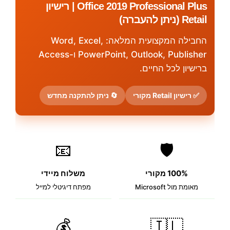
Office 2019 Professional Plus | רישיון
Retail (ניתן להעברה)
החבילה המקצועית המלאה: Word, Excel,
PowerPoint, Outlook, Publisher ו-Access
ברישיון לכל החיים.
✅ רישיון Retail מקורי
🔄 ניתן להתקנה מחדש
📧
🛡️
100% מקורי
משלוח מיידי
מאומת מול Microsoft
מפתח דיגיטלי למייל
💰
🇮🇱