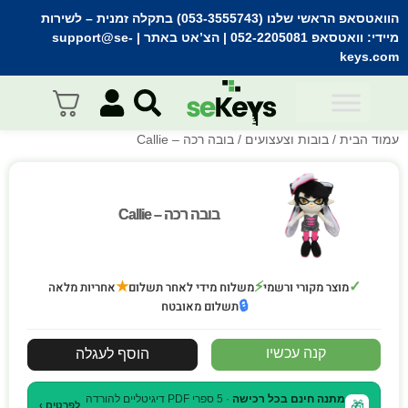
הוואטסאפ הראשי שלנו (053-3555743) בתקלה זמנית
– לשירות
מיידי:
וואטסאפ 052-2205081
| הצ’אט באתר |
support@se-
keys.com
עמוד הבית
/
בובות וצעצועים
/ בובה רכה – Callie
בובה רכה – Callie
בובה רכה – Callie
★
⚡
✓
מוצר מקורי ורשמי
משלוח מידי לאחר תשלום
אחריות מלאה
🔒
תשלום מאובטח
קנה עכשיו
הוסף לעגלה
מתנה חינם בכל רכישה
· 5 ספרי PDF דיגיטליים להורדה
🎁
לפרטים ›