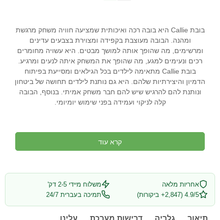
בובת Callie היא בובה רכה ואיכותית שמציעה חוויה משחק מרגשת
ומהנה. הבובה מעוצבת בקפידה ומצוירת בצבעים עדינים
ומרשימים, מה שהופך אותה למושך מבטים. היא עשויה מחומרים
רכים ונעימים למגע, מה שהופך את המשחק איתה לנעים ומרגיע.
בובת Callie מתאימה לילדים בכל הגילאים ומסייעת בפיתוח
הדמיון והיצירתיות שלהם. היא גם נותנת לילדים תחושה של ביטחון
ונותנת להם להרגיש שיש להם חבר משחק אמיתי. בנוסף, הבובה
קלה לניקוי ועמידה בפני שימוש יומיומי.
קרא עוד
אחריות מלאה
משלוח מיידי 2-5 דק'
4.9/5 (2,847+ ביקורות)
תמיכה בעברית 24/7
תיאור
גלריה
דרישות מערכת
עלינו