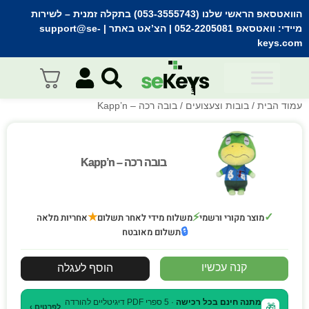
הוואטסאפ הראשי שלנו (053-3555743) בתקלה זמנית
– לשירות
מיידי:
וואטסאפ 052-2205081
| הצ’אט באתר |
support@se-
keys.com
עמוד הבית
/
בובות וצעצועים
/ בובה רכה – Kapp’n
בובה רכה – Kapp’n
בובה רכה – Kapp’n
★
⚡
✓
מוצר מקורי ורשמי
משלוח מידי לאחר תשלום
אחריות מלאה
🔒
תשלום מאובטח
קנה עכשיו
הוסף לעגלה
מתנה חינם בכל רכישה
· 5 ספרי PDF דיגיטליים להורדה
🎁
לפרטים ›