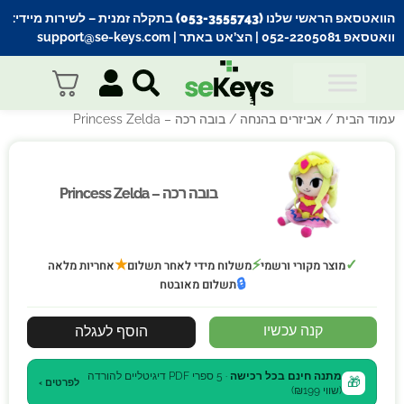
הוואטסאפ הראשי שלנו (053-3555743) בתקלה זמנית
– לשירות מיידי:
וואטסאפ 052-2205081
| הצ’אט באתר |
support@se-keys.com
עמוד הבית
/
אביזרים בהנחה
/ בובה רכה – Princess Zelda
בובה רכה – Princess Zelda
בובה רכה – Princess Zelda
★
⚡
✓
מוצר מקורי ורשמי
משלוח מידי לאחר תשלום
אחריות מלאה
🔒
תשלום מאובטח
קנה עכשיו
הוסף לעגלה
מתנה חינם בכל רכישה
· 5 ספרי PDF דיגיטליים להורדה
🎁
לפרטים ›
(שווי ₪199)