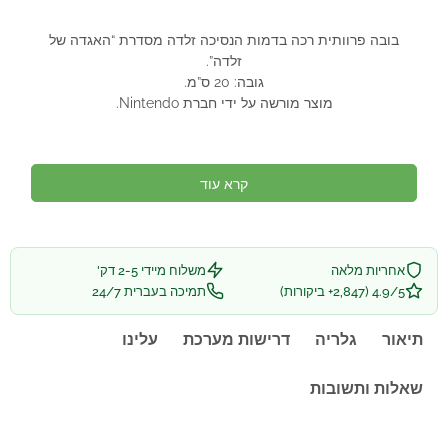
בובה פרוותית רכה בדמות הנסיכה זלדה מסדרת “האגדה של
זלדה”.
גובה: 20 ס”מ.
מוצר מורשה על ידי חברת Nintendo.
קרא עוד
אחריות מלאה
משלוח מיידי 2-5 דק'
4.9/5 (2,847+ ביקורות)
תמיכה בעברית 24/7
תיאור
גלריה
דרישות מערכת
עלינו
שאלות ותשובות