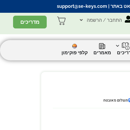
support@se-keys.com
| הצ’אט ב
התחבר / הרשמה
מדריכים
קלפי פוקימון
מאמרים
מדריכ

תשלום מאובטח