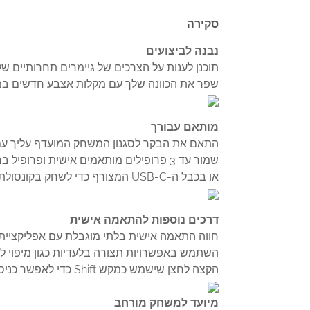
סקירה
נבנה לביצועים
תוכנן לענות על הצרכים של גיימרים תחרותיים של ימינו, Xbox Elite Wireless Controller Series 2 כולל למעלה מ-30 דרכים חדשות
שפר את הכוונה שלך עם מקלות אצבע חדשים במתח 
מותאם עבורך
התאם את הבקר לסגנון המשחק המועדף עליך עם
או בכבל ה-USB-C המצורף כדי לשחק בקונסולת ה-Xbox ובמכשירי Windows שלך.
דרכים נוספות להתאמה אישית
חווה התאמה אישית בלתי מוגבלת עם אפליקציית Xbox Accessories
השתמש באפשרויות תצורה בלעדיות כגון מיפוי לחצ
הקצה לחצן שישמש כמקש Shift כדי לאפשר כניסות חלופיות עבור כל אחד מהלחצנים האחרים.
מיועד למשחק מורחב