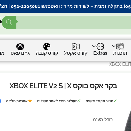
אתר |
וואטסאפ 052-2205081
– לשירות מיידי:
ים
גיים פאס
קורס קנבה
קורס אקסל
Extras
תוכנות
בקר אקס בוקס XBOX ELITE V2 S | X

★
⚡
✓
אחריות מלאה
משלוח מידי לאחר תשלום
מוצר מקורי ורשמי
כולל מע"מ