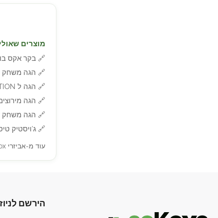
מוצרים שאולי 
🔗
בקר אקס בוקס ies 2 Core White Controller S | X
🔗
הגה משחק PC/PS5/PS4 Thrustmaster טראסטמאסטר דגם T248P
🔗
הגה ל PC/PS4/PS5 TM T300 RS GT EDITION מבית THRUSTMASTER
🔗
הגה מירוצים Thrustmaster TS-PC Racer Ferrari 488 Challenge
🔗
הגה משחק PC/Xbox Series X|S|One Thrustmaster טראסטמאסטר דגם T248X
🔗
ג’ויסטיק טיסה FCS Hotas THRUSTMASTER
עוד מ-אביזרי Xbox »
הירשם לניוז