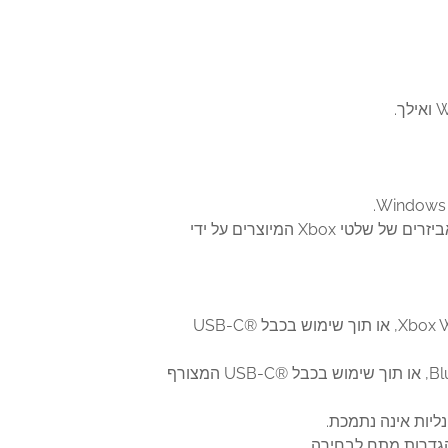
שמע: כולל שקע אוזניות סטריאו 3.5 מ”מ. תואם גם למתאם Xbox One Stereo Headset Adapter ולכל שאר האביזרים של שלטי Xbox המיוצרים על ידי
קישוריות: חבר אל קונסולות Xbox Series X‏, Xbox Series S‏, Xbox One X, או Xbox One S באמצעות Xbox Wireless, או תוך שימוש בכבל USB-C®‎
התחבר באופן אלחוטי למחשבי PC עם Windows 10/11, טאבלטים, התקני Android, ו-iOS באמצעות Bluetooth, או תוך שימוש בכבל USB-C®‎ המצורף