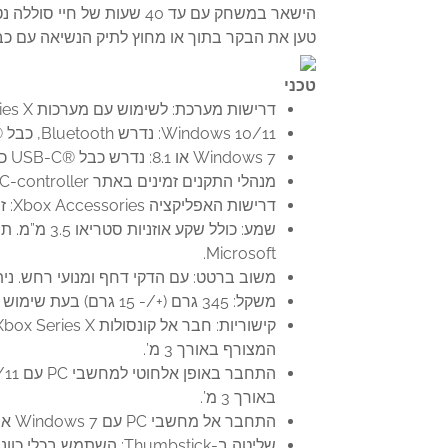
הישאר במשחק עם עד 40 שעות של חיי סוללה נטענת ורכיבים מעודנים שנבנו להחזיק מעמד.
טען את הבקר בתוך או מחוץ לתיק הנשיאה עם כבל ה-USB-C ותחנת הטעינה ה
טכני
דרישות מערכת: לשימוש עם מערכות Xbox Series X‏, Xbox Series S‏, ו-Xbox One ומחשבי PC עם Windows 7 ואילך.
Windows 10/11: נדרש Bluetooth, כבל USB-C®‎ כלול, או מתאם Xbox Wireless (נמכר בנפרד).
Windows 7 או 8.1: נדרש כבל USB-C®‎ כלול; חלק מהפונקציונליות אינה נתמכת.
מנהלי התקנים זמינים באתר xbox.com/xboxone/PC-controller
דרישות האפליקציה Xbox Accessories: זמינה ב-Xbox Series X‏, Xbox Series S‏, Xbox One‏ ומחשבי PC עם Windows.
Microsoft.
משוב ברטט: עם הדקי דחף ומנועי רחש. נית
משקל: 345 גרם (+/- 15 גרם) בעת שימוש ב-4 דוושות, D-pad מסוגנן, ומוטות אגודל סטנדרטיים.
המצורף באורך 3 מ’.
באורך 3 מ’.
התחבר אל מחשבי PC עם Windows 7 או 8.1 תוך שימוש בכבל USB-C®‎ המצורף באורך 3 מ’; חלק מהפונקציונליות אינה נתמכת.
שליטה ב-Thumbstick: השתמש בכלי כוונון thumbstick כדי לשנות באופן ידני את מתח ה-thumbstick, עם 3 הגדרות מתח לבחירה.