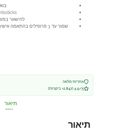
בוא לחוו
thumbsticks עם כיוונון התנגדות, משטחי אחיזה עוטפים מגו
להישאר במשחק עם עד 40 שעות של חיי סוללה נטענת
שמור עד 3 פרופילים בהתאמה אישית בשלט עצמו ועבור ביניהם תוך כדי משחק. החלף קצוות של ה-thumbstick‏, D-pads, ודוושות כדי להתאים
אחריות מלאה
4.9/5 (2,847+ ביקורות)
תיאור
תיאור