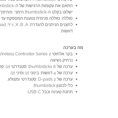
ישלוט בקלט ה-thumbstick הימני, וההיפך
סוללה: סוללה פנימית נטענת המספקת עד 40 שעות של חיי סוללה בכל טעינה. חיי הסוללה עשויים להשתנות בהתאם לשימוש ולגורמים אחרים.
דוושות.
מה בערכה
בקר אלחוטי Xbox Elite Wireless Controller Series 2.
נרתיק נשיאה.
ערכה של 6 thumbsticks‏: סטנדרטי (2), קלאסי (2), גבוה (1), וכיפה רחבה (1).
ערכה של 4 דוושות: בינוני (2) ומיני (2).
ערכה של 2 D-pads‏: סטנדרטי ומצולע.
כלי לכוונון thumbstick.
תחנת טעינה וכבל USB-C.