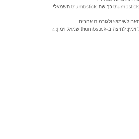
התאם את עקומות הרגישות של ה-thumbstick באמצעות אפליקציית Xbox Accessories, או החלף את קלט ה-thumbstick כך שה-thumbstick השמאלי
לחצנים הניתנים להגדרה: A‏, B‏, X, ו-Y‏; D-pad למעלה, למטה, שמאלה, וימינה; פגושים שמאל וימין; הדקים שמאל וימין; לחיצה ב-thumbstick שמאל וימין; 4