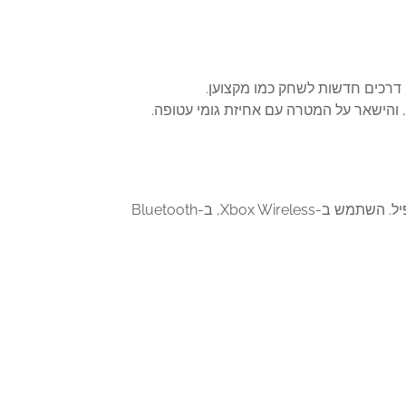
 והישאר על המטרה עם אחיזת גומי עטופה.
שמור עד 3 פרופילים מותאמים אישית ופרופיל ברירת מחדל אחד בבקר ועבור ביניהם תוך כדי תנועה עם כפתור הפרופיל. השתמש ב-Xbox Wireless, ב-Bluetooth