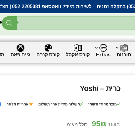
אתר |
וואטסאפ 052-2205081
– לשירות מיידי:
ים
גיים פאס
קורס קנבה
קורס אקסל
Extras
תוכנות
כרית – Yoshi

★
⚡
✓
אחריות מלאה
משלוח מידי לאחר תשלום
מוצר מקורי ורשמי
95
₪
כולל מע"מ
159
₪