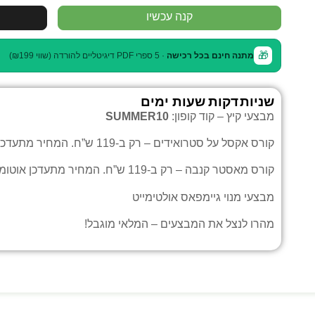
קנה עכשיו
🎁
מתנה חינם בכל רכישה
· 5 ספרי PDF דיגיטליים להורדה (שווי ₪199)
שניות
דקות
שעות
ימים
מבצעי קיץ – קוד קופון:
SUMMER10
קורס אקסל על סטרואידים
– רק ב-119 ש”ח. המחיר מתעדכן אוטומטית בעגלה.
קורס מאסטר קנבה
– רק ב-119 ש”ח. המחיר מתעדכן אוטומטית בעגלה.
מבצעי
מנוי גיימפאס אולטימייט
מהרו לנצל את המבצעים – המלאי מוגבל!