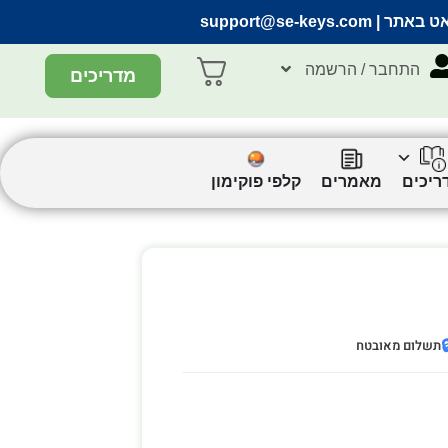
support@se-keys.com
| הצ’אט ב
התחבר / הרשמה
מדריכים
קלפי פוקימון
מאמרים
מדריכ

תשלום מאובטח