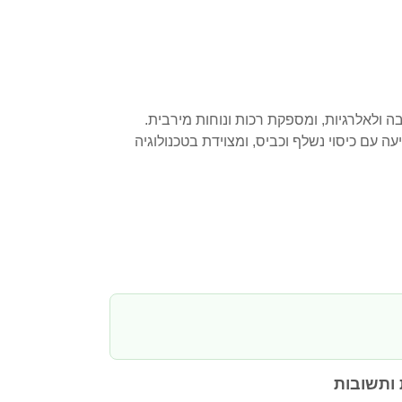
ביבה ולאלרגיות, ומספקת רכות ונוחות מירבית.
קה שינה רגועה ומונעת כאבי צוואר וגב. היא מתאימה לשינה בכל התנאים ובכל התנוחות. כרית Yoshi מגיעה עם כיסוי נשלף וכביס, ומצוידת בטכנולוגיה
ותשובות