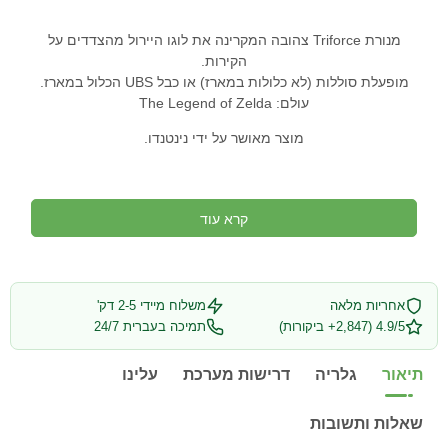
מנורת Triforce צהובה המקרינה את לוגו היירול מהצדדים על
הקירות.
מופעלת סוללות (לא כלולות במארז) או כבל UBS הכלול במארז.
עולם: The Legend of Zelda
מוצר מאושר על ידי נינטנדו.
קרא עוד
אחריות מלאה
משלוח מיידי 2-5 דק'
4.9/5 (2,847+ ביקורות)
תמיכה בעברית 24/7
תיאור
גלריה
דרישות מערכת
עלינו
שאלות ותשובות