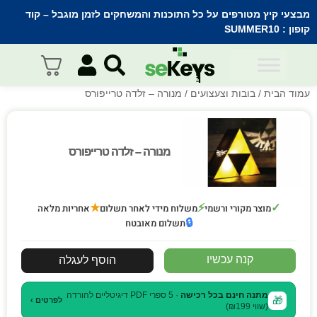
מבצעי קיץ מטורפים על כל התוכנות והמשחקים לזמן מוגבל – קוד
קופון :
SUMMER10
עמוד הבית
/
בובות וצעצועים
/ מנורה – זלדה טרייפורס
מנורה – זלדה טרייפורס
מנורה – זלדה טרייפורס
★
⚡
✓
מוצר מקורי ורשמי
משלוח מידי לאחר תשלום
אחריות מלאה
🔒
תשלום מאובטח
קנה עכשיו
הוסף לעגלה
מתנה חינם בכל רכישה
· 5 ספרי PDF דיגיטליים להורדה
🎁
לפרטים ›
(שווי ₪199)