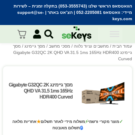
הוואטסאפ הראשי שלנו (053-3555743) בתקלה זמנית
– לשירות
מיידי:
וואטסאפ 052-2205081
| הצ’אט באתר |
support@se-
keys.com
עמוד הבית
/
מחשבים וציוד נלווה
/
מסכי מחשב
/
מסך גיימינג
/ מסך
גיימינג Gigabyte G32QC 2K QHD VA 31.5 1ms 165Hz HDR400
Curved
מסך גיימינג Gigabyte G32QC 2K
מסך גיימינג Gigabyte G32QC 2K
QHD VA 31.5 1ms 165Hz
QHD VA 31.5 1ms 165Hz
HDR400 Curved
HDR400 Curved
★
⚡
✓
מוצר מקורי ורשמי
משלוח מידי לאחר תשלום
אחריות מלאה
🔒
תשלום מאובטח