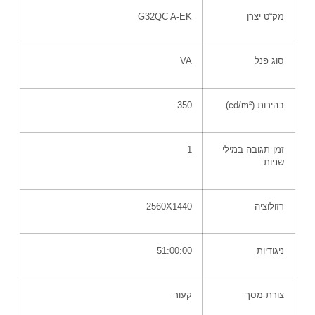
מק
“
ט יצרן
G32QC A-EK
סוג פנל
VA
בהירות
(cd/m²)
350
זמן תגובה במילי
1
שניות
רזולוציה
2560X1440
ניגודיות
51:00:00
צורת מסך
קעור