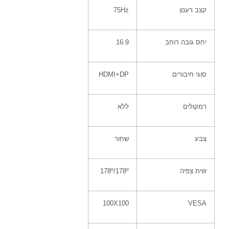
קצב רענון
75Hz
יחס גובה רוחב
16:9
סוגי חיבורים
HDMI+DP
רמקולים
ללא
צבע
שחור
זווית צפיה
178º/178º
100X100
VESA