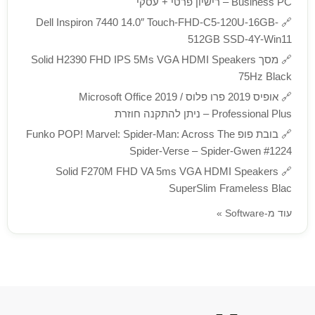
Business PC – רישיון פרטי + עסקי
Dell Inspiron 7440 14.0″ Touch-FHD-C5-120U-16GB-
🔗
512GB SSD-4Y-Win11
🔗
מסך Solid H2390 FHD IPS 5Ms VGA HDMI Speakers
75Hz Black
🔗
אופיס 2019 פרו פלוס / Microsoft Office 2019
Professional Plus – ניתן להתקנה חוזרת
🔗
בובת פופ Funko POP! Marvel: Spider-Man: Across The
Spider-Verse – Spider-Gwen #1224
Solid F270M FHD VA 5ms VGA HDMI Speakers
🔗
SuperSlim Frameless Blac
עוד מ-Software »