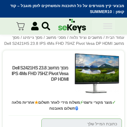
מבצעי קיץ מטורפים על כל התוכנות והמשחקים לזמן מוגבל – קוד
קופון :
SUMMER10
עמוד הבית
/
מחשבים וציוד נלווה
/
מסכי מחשב
/
מסך גיימינג
/ מסך
מחשב Dell S2421HS 23.8 IPS 4Ms FHD 75HZ Pivot Vesa DP HDMI
מסך מחשב Dell S2421HS 23.8
מסך מחשב Dell S2421HS 23.8
IPS 4Ms FHD 75HZ Pivot Vesa
IPS 4Ms FHD 75HZ Pivot Vesa
DP HDMI
DP HDMI
★
⚡
✓
מוצר מקורי ורשמי
משלוח מידי לאחר תשלום
אחריות מלאה
🔒
תשלום מאובטח