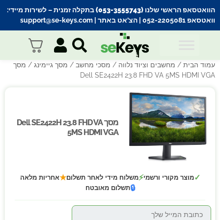
הוואטסאפ הראשי שלנו (053-3555743) בתקלה זמנית
– לשירות מיידי:
וואטסאפ 052-2205081
| הצ’אט באתר |
support@se-keys.com
עמוד הבית
/
מחשבים וציוד נלווה
/
מסכי מחשב
/
מסך גיימינג
/ מסך
Dell SE2422H 23.8 FHD VA 5MS HDMI VGA
מסך Dell SE2422H 23.8 FHD VA
מסך Dell SE2422H 23.8 FHD VA
5MS HDMI VGA
5MS HDMI VGA
★
⚡
✓
מוצר מקורי ורשמי
משלוח מידי לאחר תשלום
אחריות מלאה
🔒
תשלום מאובטח