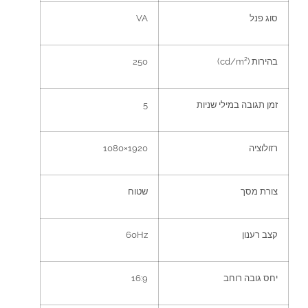
סוג פנל
VA
בהירות
(cd/m²)
250
זמן תגובה במילי שניות
5
רזולוציה
1920×1080
צורת מסך
שטוח
קצב רענון
60Hz
יחס גובה רוחב
16:9