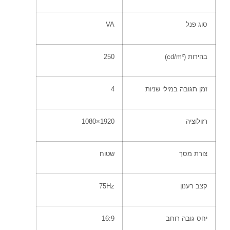
סוג פנל
VA
בהירות
(cd/m²)
250
זמן תגובה במילי שניות
4
רזולוציה
1920×1080
צורת מסך
שטוח
קצב רענון
75Hz
יחס גובה רוחב
16:9