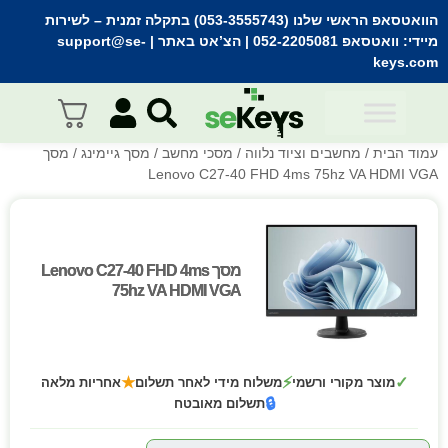
הוואטסאפ הראשי שלנו (053-3555743) בתקלה זמנית
– לשירות
מיידי:
וואטסאפ 052-2205081
| הצ’אט באתר |
support@se-
keys.com
עמוד הבית
/
מחשבים וציוד נלווה
/
מסכי מחשב
/
מסך גיימינג
/ מסך
Lenovo C27-40 FHD 4ms 75hz VA HDMI VGA
מסך Lenovo C27-40 FHD 4ms
מסך Lenovo C27-40 FHD 4ms
75hz VA HDMI VGA
75hz VA HDMI VGA
★
⚡
✓
מוצר מקורי ורשמי
משלוח מידי לאחר תשלום
אחריות מלאה
🔒
תשלום מאובטח