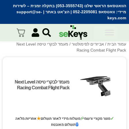
הוואטסאפ הראשי שלנו (053-3555743) בתקלה זמנית
– לשירות
מיידי:
וואטסאפ 052-2205081
| הצ’אט באתר |
support@se-
keys.com
עמוד הבית
/
אביזרים לסימולטור
/ מעמד לבקרי טיסה Next Level
Racing Combat Flight Pack
מעמד לבקרי טיסה Next Level
מעמד לבקרי טיסה Next Level
Racing Combat Flight Pack
Racing Combat Flight Pack
★
⚡
✓
מוצר מקורי ורשמי
משלוח מידי לאחר תשלום
אחריות מלאה
🔒
תשלום מאובטח