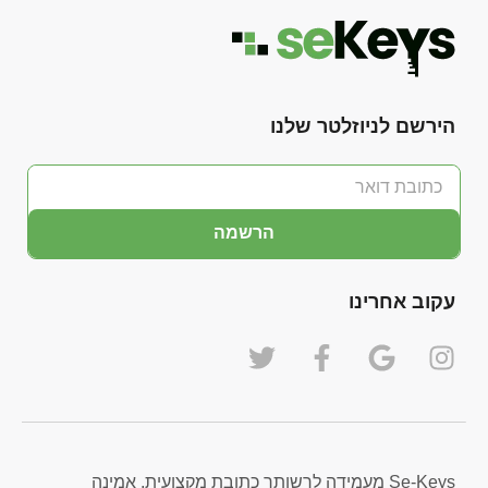
הרשמה
עקוב אחרינו
Se-Keys מעמידה לרשותך כתובת מקצועית, אמינה
ומוסמכת לרכישת רישיונות דיגיטליים מקוריים עבור
מגוון תוכנות מחשב ומשחקים, ביניהן מערכת
ההפעלה חלונות (MS Windows), מסלולי אופיס
(MS Office) ותוכנות אנטי וירוס ייעודיות . מהפכת