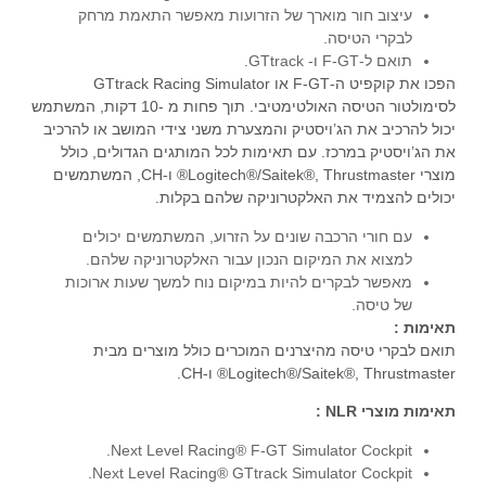
את הג’ויסטיק במרכז. עם תאימות לכל המותגים הגדולים, כולל
מוצרי Logitech®/Saitek®, Thrustmaster® ו-CH, המשתמשים
יכולים להצמיד את האלקטרוניקה שלהם בקלות.
עם חורי הרכבה שונים על הזרוע, המשתמשים יכולים
למצוא את המיקום הנכון עבור האלקטרוניקה שלהם.
מאפשר לבקרים להיות במיקום נוח למשך שעות ארוכות
של טיסה.
תאימות :
תואם לבקרי טיסה מהיצרנים המוכרים כולל מוצרים מבית
Logitech®/Saitek®, Thrustmaster® ו-CH.
תאימות מוצרי NLR :
Next Level Racing® F-GT Simulator Cockpit.
Next Level Racing® GTtrack Simulator Cockpit.
Next Level Racing® GTtrack PlayStation Edition
Simulator Cockpit
Please note the Combat Flight Pack is NOT
compatible with the GTultimate V2 cockpit.
מידות ומשקל :
משקל נטו :