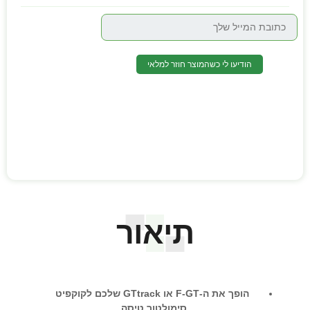
הודיעו לי כשהמוצר חוזר למלאי
תיאור
הופך את ה-F-GT או GTtrack שלכם לקוקפיט
סימולטור טיסה.