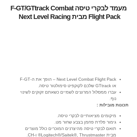
מעמד לבקרי טיסה F-GT/GTtrack Combat
Flight Pack מבית Next Level Racing
Next Level Combat Flight Pack – הופך את ה-F-GT
או GTtrack שלכם לקוקפיט סימולטור טיסה.
עברו ממסלול המרוצים לשמיים כשאתם זקוקים לשינוי
נוף.
תכונות מובילות :
מיקומים מציאותיים לבקרי טיסה.
גימור פלדת פחמן בצבע שחור מט.
תואם לבקרי טיסה מהיצרנים המוכרים כולל מוצרים
מבית Logitech®/Saitek®, Thrustmaster® ו-CH.
עיצוב חור מוארך של הזרועות מאפשר התאמת מרחק
לבקרי הטיסה.
תואם ל-F-GT ו- GTtrack.
הפכו את קוקפיט ה-F-GT או GTtrack Racing Simulator
לסימולטור הטיסה האולטימטיבי. תוך פחות מ -10 דקות, המשתמש
יכול להרכיב את הג’ויסטיק והמצערת משני צידי המושב או להרכיב