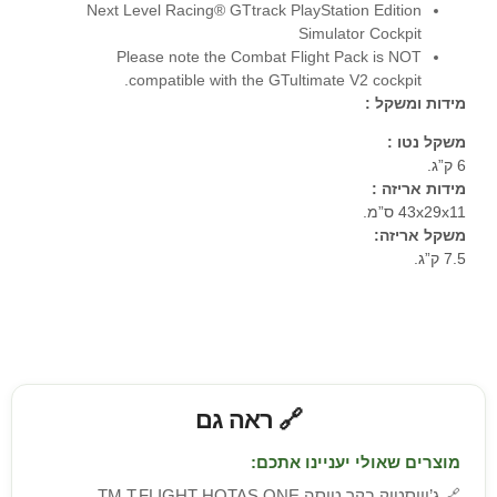
6 ק”ג.
מידות אריזה :
43x29x11 ס”מ.
משקל אריזה:
7.5 ק”ג.
🔗 ראה גם
מוצרים שאולי יעניינו אתכם:
🔗
ג’וייסטיק בקר טיסה TM T.FLIGHT HOTAS ONE
Thrustmaster
🔗
הגה מרוצים Logitech Driving Force G920 Retail עבור
PC ו Xbox One
🔗
הגה משחק PC/Xbox Series X|S|One Thrustmaster
טראסטמאסטר דגם T248X