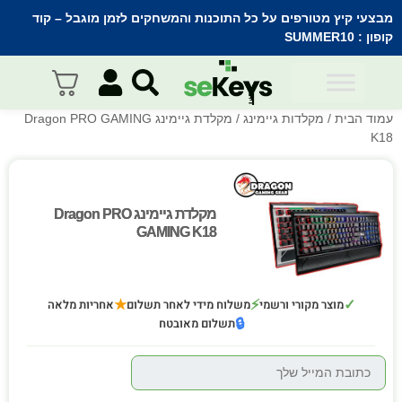
מבצעי קיץ מטורפים על כל התוכנות והמשחקים לזמן מוגבל – קוד
קופון :
SUMMER10
עמוד הבית
/
מקלדות גיימינג
/ מקלדת גיימינג Dragon PRO GAMING
K18
מקלדת גיימינג Dragon PRO
מקלדת גיימינג Dragon PRO
GAMING K18
GAMING K18
★
⚡
✓
מוצר מקורי ורשמי
משלוח מידי לאחר תשלום
אחריות מלאה
🔒
תשלום מאובטח