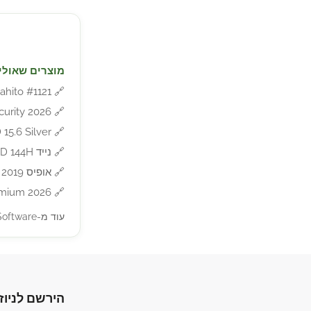
מוצרים שאולי 
ahito #1121
🔗
🔗
et Security 2026
15.6 Silver
🔗
🔗
נייד GIGABYTE G7 i5-12500H 16GB 512NVME RTX4060 DOS 17.3 FHD 144H
🔗
אופיס 2019 פרו פלוס / Microsoft Office 2019 Professional Plus – התקנה חד פעמית
emium 2026
🔗
עוד מ-Software »
הירשם לניוז