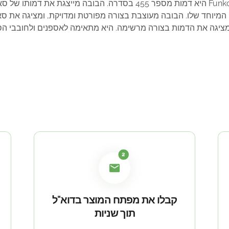
בובת פופ סאסוקה מהדורה מיוחדת מבית Funko Pop היא דמות מספר 455 בס
המציגה את הדמות בצורה מרשימה. היא מתאימה לאספנים ולחובבי ה
קבלו את מפתח המוצר בדוא"ל
תוך שניות