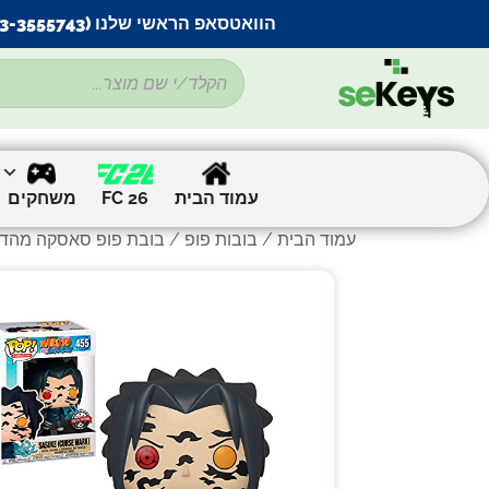
הוואטסאפ הראשי שלנו (053-3555743) בתקלה זמנית
עמוד הבית
FC 26
משחקים
עמוד הבית
/
בובות פופ
/ בובת פופ סאסקה מהדורה מיוחדת |  Mark #455