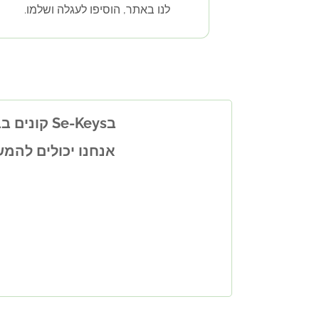
לנו באתר, הוסיפו לעגלה ושלמו.
בSe-Keys קונים בבטחון עם ציון מושלם ודירוג קניה חכמה בזאפ וציון 5 כוכבים בGoogle
אנחנו יכולים להמש