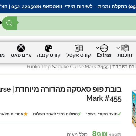
– לשירות מיידי:
וואטסאפ 052-2205081
| הצ’
תוכנות
Extras
קורס אקסל
קורס קנבה
גיים פאס
מד
Funko Pop Saduke Curse
בובת פו
Mark #455
★
⚡
✓
מוצר מקורי ורשמי
משלוח מידי לאחר תשלום
אחריות מלאה
89
₪
₪
109
כולל מע"מ