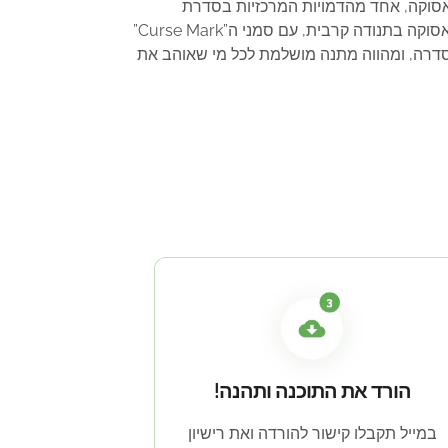
דרה. הבובה מייצגת את דמותו של סאסוקה, אחד מהדמויות המרכזיות בסדרת
האנימה והמנגה “נארוטו”, במצב ה”Curse Mark” המיוחד שלו. הבובה מעוצבת בצורה מפורטת ומדויקת, ומציגה את סאסוקה בתנודה קרבית, עם סמני ה”Curse Mark”
סדרה, ומהווה מתנה מושלמת לכל מי שאוהב את
הורד את התוכנה ותהנה!
במייל תקבלו קישור להורדה ואת רישיון