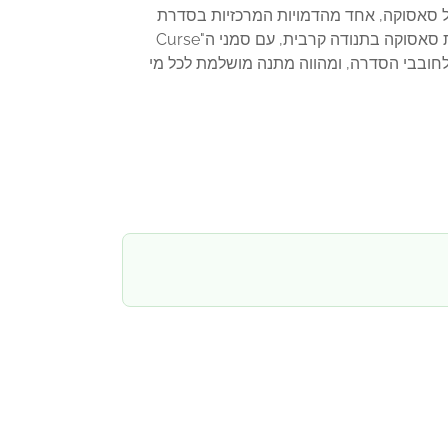
455 בסדרה. הבובה מייצגת את דמותו של סאסוקה, אחד מהדמויות המרכזיות בסדרת
האנימה והמנגה "נארוטו", במצב ה"Curse Mark" המיוחד שלו. הבובה מעוצבת בצורה מפורטת ומדויקת, ומציגה את סאסוקה בתנודה קרבית, עם סמני ה"Curse
ולחובבי הסדרה, ומהווה מתנה מושלמת לכל מי