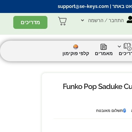
אט באתר |
support@se-keys.com
התחבר / הרשמה
מדריכים
ריכים
מאמרים
קלפי פוקימון
פ סאסקה מהדורה מיוחדת | Funko Pop Saduke Curse
🔒
תשלום מאובטח