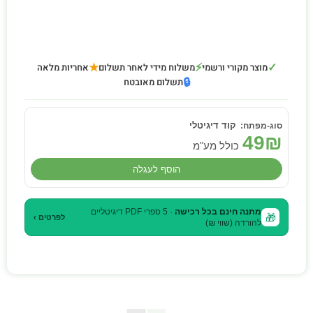
★
⚡
✓
מוצר מקורי ורשמי
משלוח מידי לאחר תשלום
אחריות מלאה
🔒
תשלום מאובטח
קוד דיגיטלי
49
₪
כולל מע"מ
הוסף לעגלה
מתנה חינם בכל רכישה
· 5 ספרי PDF דיגיטליים
🎁
לפרטים ›
להורדה (שווי ₪)