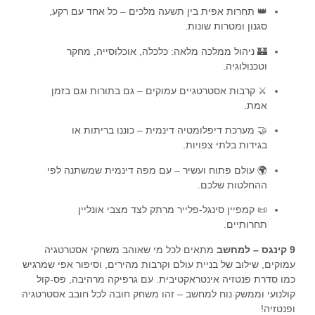
👑 תחרות אפית בין תשעה מלכים – כל אחד עם רקע,
סגנון ומטרות שונות.
🏰 ניהול ממלכה מלאה: כלכלה, אוכלוסייה, מחקר
וטכנולוגיה.
⚔️ קרבות אסטרטגיים עמוקים – גם בתורות וגם בזמן
אמת.
🤝 מערכת דיפלומטיה דינמית – כוננו בריתות או
בגידות בלתי צפויות.
🌍 עולם פתוח ועשיר – עם מפה דינמית שמשתנה לפי
ההחלטות שלכם.
📜 קמפיין סינגל-פלייר מרתק לצד מצבי אונליין
תחרותיים.
9 קינגס – למחשב
מתאים לכל מי שאוהב משחקי אסטרטגיה
עמוקים, שילוב של בניית עולם וקרבות מהירים, וסיפור אפי שמרגיש
כמו סדרת פנטזיה אינטראקטיבית. עם גרפיקה מרהיבה, פס-קול
קולנועי וממשק נוח למחשב – זהו משחק חובה לכל חובב אסטרטגיה
ופנטזיה!