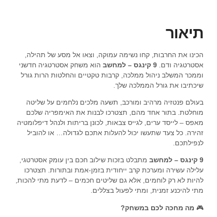
תיאור
הכינו את החרבות, קחו נשימה עמוקה, וצאו אל מסע של תהילה,
אסטרטגיה ודם.
9 קינגס – למחשב
הוא משחק אסטרטגיה חדשני
וממכר המשלב ניהול ממלכה, קרבות טקטיים והחלטות הרות גורל
שיכתיבו את גורל הממלכה שלך.
בעולם פנטזיה מרהיב ומורכב, תשעה מלכים נלחמים על שליטה
מוחלטת. בתור אחד מהם, תצטרכו לבנות את האימפריה שלכם
מאפס – לייסד ערים, לגייס צבאות, לכונן בריתות ולנהל דיפלומטיה
זהירה. כל צעד שתעשו יכול להעלות אתכם לגדולה… או להוביל
לנפילתכם.
9 קינגס – למחשב
מתבלט בזכות שילוב חכם בין עומק אסטרטגי,
עלילה עשירה ומערכת קרב ייחודית בזמן-אמת ובתורות. תצטרכו
להיות לא רק לוחמים, אלא גם שליטים חכמים – לדעת מתי להכות,
מתי להיכנע זמנית, ומתי לפעול בצללים.
🎮
מה מחכה לכם במשחק?