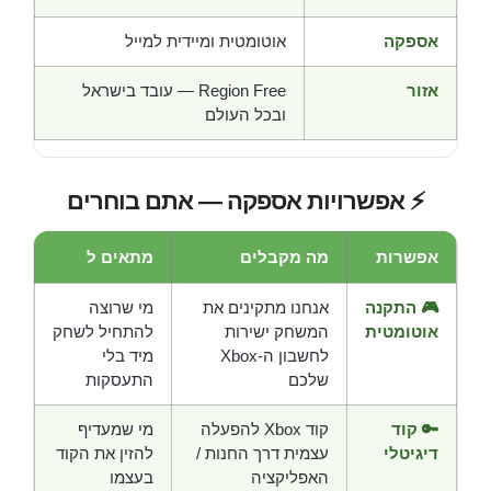
אספקה
אוטומטית ומיידית למייל
אזור
Region Free — עובד בישראל
ובכל העולם
⚡ אפשרויות אספקה — אתם בוחרים
אפשרות
מה מקבלים
מתאים ל
🎮 התקנה
אנחנו מתקינים את
מי שרוצה
אוטומטית
המשחק ישירות
להתחיל לשחק
לחשבון ה-Xbox
מיד בלי
שלכם
התעסקות
🔑 קוד
קוד Xbox להפעלה
מי שמעדיף
דיגיטלי
עצמית דרך החנות /
להזין את הקוד
האפליקציה
בעצמו