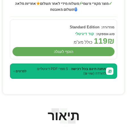
★
⚡
✓
מוצר מקורי ורשמי
משלוח מידי לאחר תשלום
אחריות מלאה
🔒
תשלום מאובטח
Standard Edition
קוד דיגיטלי
119
₪
כולל מע"מ
הוסף לעגלה
מתנה חינם בכל רכישה
· 5 ספרי PDF דיגיטליים
🎁
לפרטים ›
להורדה (שווי ₪)
תיאור