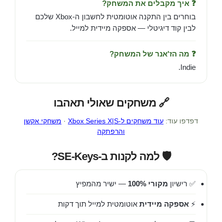
❓ איך מקבלים את המשחק?
בוחרים בין התקנה אוטומטית לחשבון ה-Xbox שלכם
לבין קוד דיגיטלי — אספקה מיידית למייל.
❓ מה הז'אנר של המשחק?
Indie.
🔗 משחקים שאולי תאהבו
דפדפו עוד:
עוד משחקים ל-Xbox Series X|S
·
משחקי אקשן
והרפתקה
🛡️ למה לקנות ב-SE-Keys?
✅ רישיון
מקורי 100%
— ישיר מהמפיץ
⚡
אספקה מיידית
אוטומטית למייל תוך דקות