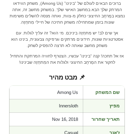
ברוכים הבאים לעולם של “בינינו” (Among Us), משחק הווידאו
המרתק שלך הבא במחשב האישי שלך. במשחק מחשב זה, אתה
נמצא במֶרחָב החיצוני כחלק מ-צוות, ואתה מנסה להשלים משימות
שונות בזמן שמתחילה משחק חתיכה של חיילי מִתחַזֶה.
אך שים לב! יש מִתחַזֶה ביניכם. מי הוא? זה עליך לגלות. עם
אסטרטגיות שונות, חידונים מרתקים וגרפיקה צבעונית, בינינו הוא
משחק מחשב שאתה לא תרצה להפסיק לשחק.
אז אל תחכה! קנה “בינינו” עכשיו, הצטרף לחוויה המרתקת והתחיל
לחקור את המֶרחָב החיצוני ולגלות את המִתחַזֶה שבינינו!
📌 מבט מהיר
שם המשחק
Among Us
מפיץ
Innersloth
תאריך שחרור
Nov 16, 2018
ז'אנר
Casual