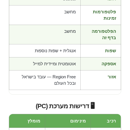
פלטפורמות
מחשב
זמינות
הפלטפורמה
מחשב
בדף זה
שפות
אנגלית + שפות נוספות
אספקה
אוטומטית ומיידית למייל
אזור
Region Free — עובד בישראל
ובכל העולם
🖥️ דרישות מערכת (PC)
רכיב
מינימום
מומלץ