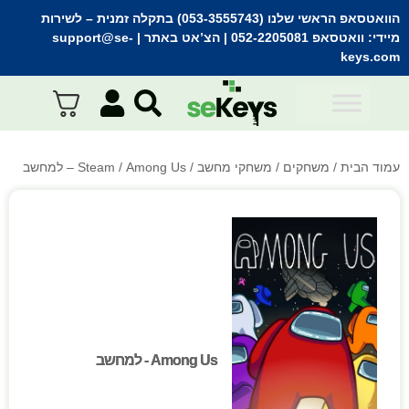
הוואטסאפ הראשי שלנו (053-3555743) בתקלה זמנית
– לשירות
מיידי:
וואטסאפ 052-2205081
| הצ’אט באתר |
support@se-
keys.com
עמוד הבית
/
משחקים
/
משחקי מחשב
/
/ Among Us – למחשב
Steam
Among Us - למחשב
Among Us - למחשב