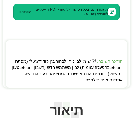
מתנה חינם בכל רכישה
· 5 ספרי PDF דיגיטליים
🎁
לפרטים ›
להורדה (שווי ₪)
הודעה חשובה:
💡 שימו לב: ניתן לבחור בין קוד דיגיטלי (מפתח
Steam להפעלה עצמית) לבין משתמש חדש (חשבון Steam טעון
במשחק). בוחרים את האפשרות המתאימה בעת הרכישה —
אספקה מיידית למייל.
תיאור