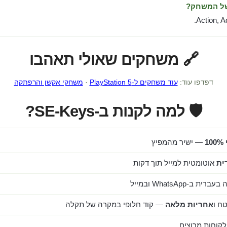
של המשחק?
Action, A
🔗 משחקים שאולי תאהבו
דפדפו עוד:
עוד משחקים ל-PlayStation 5
·
משחקי אקשן והרפתקה
🛡️ למה לקנות ב-SE-Keys?
1
— ישיר מהמפיץ
ית
אוטומטית למייל תוך דקות
ב-WhatsApp ובמייל
ח ו
אחריות מלאה
— קוד חלופי במקרה של תקלה