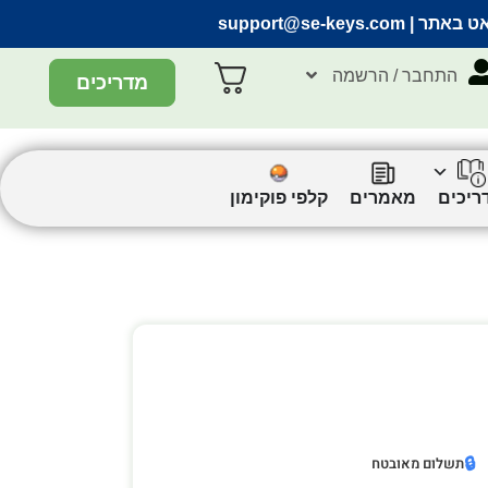
אט באתר |
support@se-keys.com
התחבר / הרשמה
מדריכים
ריכים
מאמרים
קלפי פוקימון
🔒
תשלום מאובטח