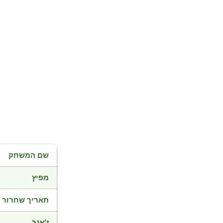
שם המשחק
מפיץ
תאריך שחרור
ז'אנר