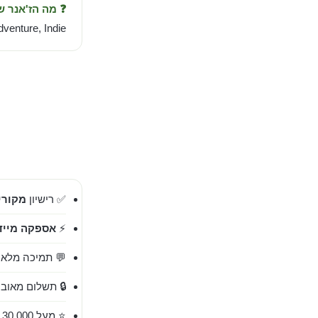
❓ מה הז'אנר 
dventure, Indie.
✅ רישיון
מקורי 00%
⚡
אספקה מייד
💬 תמיכה מלאה בעברית 
🔒 תשלום מאובט
⭐ מעל 30,000 לקוחות מרוצים