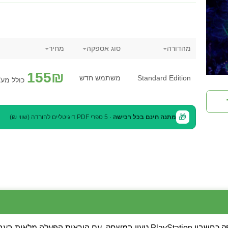
מהדורה
סוג אספקה
מחיר
155
₪
Standard Edition
משתמש חדש
כולל מע
🎁
מתנה חינם בכל רכישה
· 5 ספרי PDF דיגיטליים להורדה (שווי ₪)
💡 שימו לב: המשחק מסופק כחשבון PlayStation טעון במשחק, עם הורא