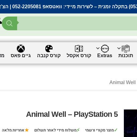
– לשירות מיידי:
וואטסאפ 052-2205081
| הצ’
תוכנות
Extras
קורס אקסל
קורס קנבה
גיים פאס
מד
Animal Well – PlayStation 5
★
⚡
✓
מוצר מקורי ורשמי
משלוח מידי לאחר תשלום
אחריות מלאה