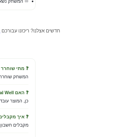
♾️ המשחק נשאר
חדשים אצלנו? ריכזנו עבורכם
מ
❓ מתי שוחרר Animal Well?
המשחק שוחרר ב-May 9, 2024 מבית de
❓ האם Animal Well עובד בישראל?
כן, המוצר עובד
❓ איך מקבלי
מקבלים חשבון PlayStation טעון במשחק עם הוראות הפעלה בעברית — אספקה מיידית למיי