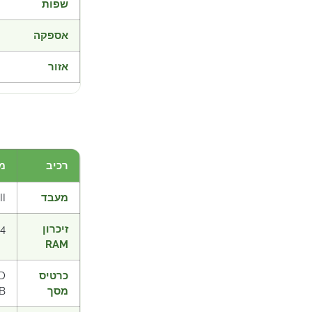
שפות
אספקה
אזור
רכיב
מי
מעבד
II
זיכרון
4 GB RAM
RAM
כרטיס
D
מסך
B