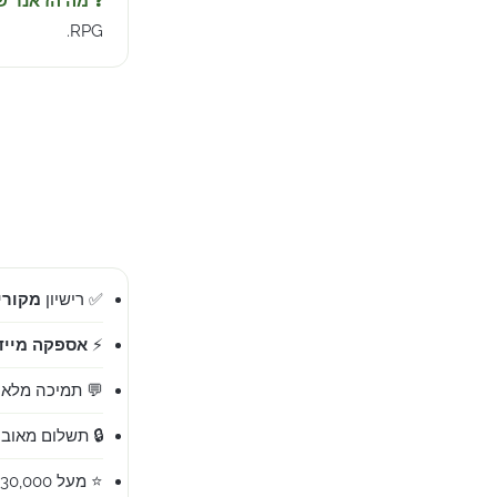
❓ מה הז'אנר 
RPG.
✅ רישיון
מקורי 00%
⚡
אספקה מייד
💬 תמיכה מלאה בעברית 
🔒 תשלום מאובט
⭐ מעל 30,000 לקוחות מרוצים