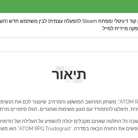
 מיידית למייל.
תיאור
ברוכים הבאים לעולם של “ATOM RPG Trudograd”, משחק המחשב המושקע והמרהיב שי
, תיאלצו להתמודד עם מגוון משימות ואתגרים, תגלו סיפורים מרתק
ה בסדרה, “ATOM RPG Trudograd” הוא משחק שלא תרצו לפספס.