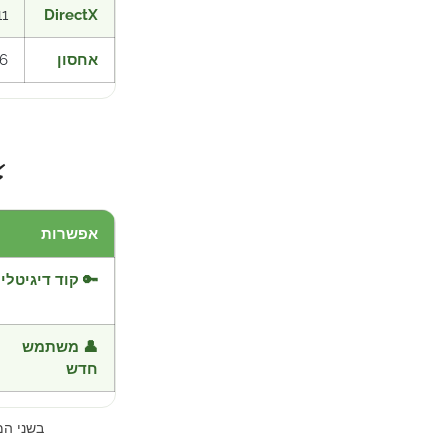
11
DirectX
אחסון
ilable space
⚡
אפשרות
🔑 קוד דיגיטלי
👤 משתמש
חדש
בשני ה