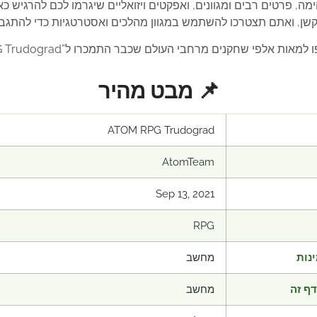
 מציע גרפיקה מדהימה, פרטים רבים ומגוונים, ואפקטים ויזואליים שיגרמו לכם
שן, ואתם תצטרכו להשתמש במגוון מהלכים ואסטרטגיות כדי להתגבר
שחקנים מרחבי העולם שכבר התמכרו ל”ATOM RPG Trudograd”. קנו את המשחק
📌 מבט מהיר
ATOM RPG Trudograd
AtomTeam
Sep 13, 2021
RPG
נות
מחשב
ף זה
מחשב