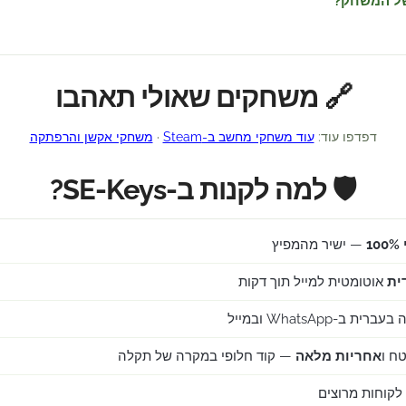
של המשחק?
🔗 משחקים שאולי תאהבו
דפדפו עוד:
עוד משחקי מחשב ב-Steam
·
משחקי אקשן והרפתקה
🛡️ למה לקנות ב-SE-Keys?
1
— ישיר מהמפיץ
ית
אוטומטית למייל תוך דקות
ב-WhatsApp ובמייל
ח ו
אחריות מלאה
— קוד חלופי במקרה של תקלה