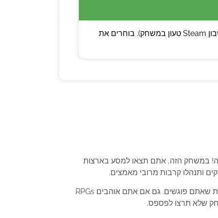
💡 שימו לב: ניתן לבחור בין קוד דיגיטלי (מפתח Steam להפעלה עצמית) לבין משתמש חדש (חשבון Steam טעון במשחק). בוחרים את
עצור לכם את הנשימה! במשחק הזה, אתם תצאו למסע בארצות
ים ותנהלו קרבות מרובי מאמצים.
המשחק מציע חוויה משחק עשירה ומעמיקה, שבה כל החלטה שאתם מקבלים יכולה להשפיע על העלילה ועל הדמויות שאתם פוגשים. גם אם אתם אוהבים RPGs