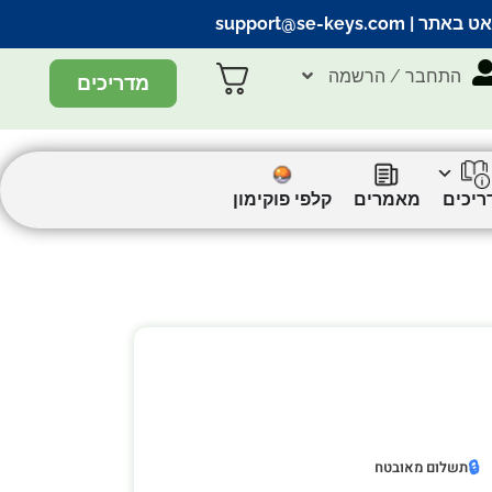
אט באתר |
support@se-keys.com
התחבר / הרשמה
מדריכים
ריכים
מאמרים
קלפי פוקימון
🔒
תשלום מאובטח