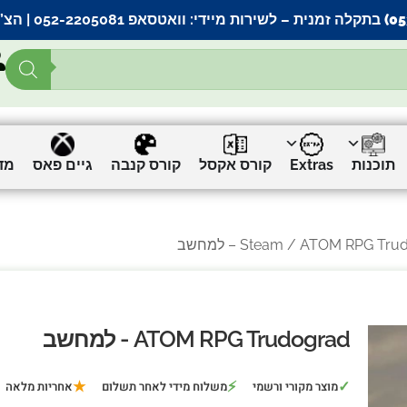
– לשירות מיידי:
וואטסאפ 052-2205081
| הצ’
תוכנות
Extras
קורס אקסל
קורס קנבה
גיים פאס
מד
ATOM RPG Tru – למחשב
Steam
ATOM RPG Trudograd - למחשב
★
⚡
✓
מוצר מקורי ורשמי
משלוח מידי לאחר תשלום
אחריות מלאה