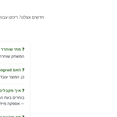
חדשים אצלנו? ריכזנו עבו
❓ מתי שוחרר ATOM RPG Trudograd?
המשחק שוחרר ב-Sep 13, 2021 מבית am
❓ האם ATOM RPG Trudograd עובד בישראל?
כן, המוצר עובד
❓ איך מקבלי
בוחרים בעת הר
— אספקה מיידית