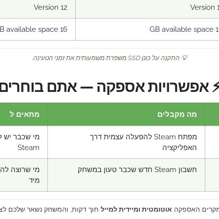
Version 12
Version 
16 GB available space
16 GB ava
💡 התקנה על כונן SSD משפרת משמעותית את זמני הטעינה.
 אפשרויות אספקה — אתם בוחרים
מה מקבלים
מתאים ל
מפתח Steam להפעלה עצמית דרך
מי שכבר יש ל
האפליקציה
Steam
חשבון Steam חדש שכבר טעון במשחק
מי שרוצה לה
מיד
מקרים האספקה
אוטומטית ומיידית למייל
תוך דקות, והמשחק נשאר שלכם לצ