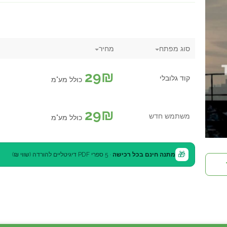
סוג מפתח
מחיר
29
₪
קוד גלובלי
כולל מע"מ
29
₪
משתמש חדש
כולל מע"מ
🎁
מתנה חינם בכל רכישה
· 5 ספרי PDF דיגיטליים להורדה (שווי ₪)