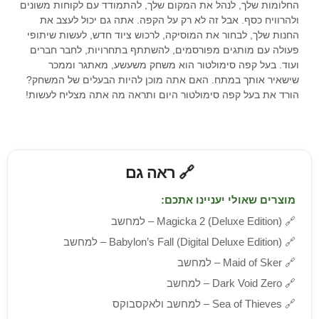
החלומות שלך, לנהל את המקום שלך, להתמודד עם לקוחות משונים
ולהרוויח כסף. אבל זה לא רק על הקפה. אתה גם יכול לעצב את
החנות שלך, לבחור את המוסיקה, לרכוש ציוד חדש, לעשות שיתופי
פעולה עם מותגים מפורסמים, להשתתף בתחרויות, לחבר חברים
ועוד. בעל קפה סימולטור הוא משחק משעשע, מאתגר וממכר
שישאיר אותך במתח. האם אתה מוכן להיות הבעלים של המשחק?
הורד את בעל קפה סימולטור היום ותראה מה אתה מצליח לעשות!
🔗 ראה גם
מוצרים שאולי יעניינו אתכם:
🔗
Magicka 2 (Deluxe Edition) – למחשב
🔗
Babylon’s Fall (Digital Deluxe Edition) – למחשב
🔗
Maid of Sker – למחשב
🔗
Dark Void Zero – למחשב
🔗
Sea of Thieves – למחשב ולאקסבוקס