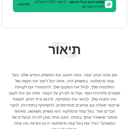
מתנה חינם בכל רכישה
· 5 ספרי PDF דיגיטליים
🎁
לפרטים ›
להורדה (שווי ₪)
תיאור
אם אתה אוהב קפה, אתה תאהב את המשחק החדש שלנו: בעל
קפה סימולטור. במשחק הזה, אתה יכול ליצור את הקפה של
החלומות שלך, לנהל את המקום שלך, להתמודד עם לקוחות
משונים ולהרוויח כסף. אבל זה לא רק על הקפה. אתה גם יכול לעצב
את החנות שלך, לבחור את המוסיקה, לרכוש ציוד חדש, לעשות
שיתופי פעולה עם מותגים מפורסמים, להשתתף בתחרויות, לחבר
חברים ועוד. בעל קפה סימולטור הוא משחק משעשע, מאתגר
וממכר שישאיר אותך במתח. האם אתה מוכן להיות הבעלים של
המשחק? הורד את בעל קפה סימולטור היום ותראה מה אתה