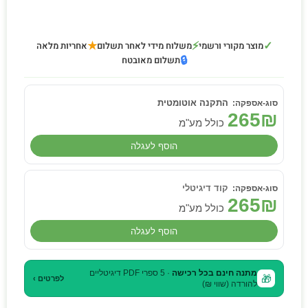
★
⚡
✓
מוצר מקורי ורשמי
משלוח מידי לאחר תשלום
אחריות מלאה
🔒
תשלום מאובטח
התקנה אוטומטית
265
₪
כולל מע"מ
הוסף לעגלה
קוד דיגיטלי
265
₪
כולל מע"מ
הוסף לעגלה
מתנה חינם בכל רכישה
· 5 ספרי PDF דיגיטליים
🎁
לפרטים ›
להורדה (שווי ₪)