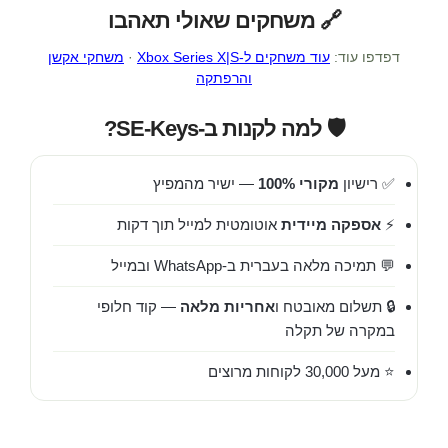
🔗 משחקים שאולי תאהבו
דפדפו עוד:
עוד משחקים ל-Xbox Series X|S
·
משחקי אקשן
והרפתקה
🛡️ למה לקנות ב-SE-Keys?
✅ רישיון
מקורי 100%
— ישיר מהמפיץ
⚡
אספקה מיידית
אוטומטית למייל תוך דקות
💬 תמיכה מלאה בעברית ב-WhatsApp ובמייל
🔒 תשלום מאובטח ו
אחריות מלאה
— קוד חלופי
במקרה של תקלה
⭐ מעל 30,000 לקוחות מרוצים