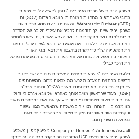
משחק הבסיס של חברת הגיבורים 2 נותן לך גישה לשני צבאות
מרובי משתתפים מהחזית המזרחית: הצבא האדום (SOV) וה-
Wehrmacht Ostheer (GER). זה גם מגיע עם מסע פרסום גס
לשחקן יחיד שייתן לך הזדמנות להכיר את עיקרי הליבה של הסדרה.
היכנס למגפיו של מפקד סובייטי של הצבא האדום, מושרש בלוחמה
חזיתית אכזרית כדי לשחרר את אמא רוסיה מפולשי האויב! התאם
את הטקטיקה שלך כדי לקחת בחשבון את תנאי מזג האוויר
האכזריים והפעל את כוחה של האימפריה הסובייטית כשאתה מרסק
את דרכך לברלין.
פלוגת הגיבורים 2: צבאות החזית המערבית מוסיפה שני פלגים
חדשים מהחזית המערבית לרשימת צבאות מרובי המשתתפים
שניתן לשחק בהם: האוברקומנדו מערב (OKW) וכוחות ארה”ב
(USF). בעוד שהראשון מציב אותך כאחראי על צבא אגרסיבי וחזק
עם יחידות מאוד מיוחדות ומובחרות – אך עם זאת במספרים מאוד
מצומצמים – האחרון מציג חיל משלחת שמאפשר מגוון גישות
וטקטיקות נשק משולבות חזקות מאוד, אך בהכרח נופל מעט
במחלקת השריון הכבד.
Company of Heroes 2: Ardennes Assault מציע קמפיין משכנע
לשחקן יחיד עבור סיעת USF הסובבת סביב קרב הבליטה. השתתף