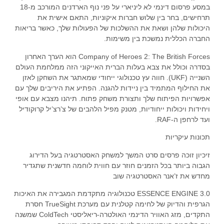
במסע פרסום דינמי לא ליניארי על פני נוף הארדנים המורכב מ-18
תרחישים, בחר בין שלוש חברות איקוניות, התאם אישית את
היכולות שלהן ושאת את ההשלכות של הפעולות שלך, כאשר בריאות
החברה הכללית נמשכת בין משימות.
Company of Heroes 2: The British Forces הוא הערך האחרון
בסדרה וכולל את צבא בעלות הברית האייקוני הזה ממלחמת העולם
השנייה (UKF). חווה עץ טכנולוגי ייחודי שמאתגר את השחקן לאזן
את החילוף המתמיד בין ניידות להגנה. הפתיע את היריבים שלך עם
אפשרויות הפיתוח שלך ותצורת משחק פתוח. תיהנו מצבא עם אופי
ויחידות ויכולות ייחודיות, מטנק מפיל הלהבים של צ’רצ’יל קרוקודיל
ועד לרחפן ה-RAF.
תכונות עיקריות
זיכיון זוכה פרסים סרט המשך למשחק האסטרטגיה בעל הדירוג
הגבוה ביותר בכל הזמנים חוזר עם חווית לוחמה חדשנית שתגדיר
מחדש את ז’אנר האסטרטגיה שוב
ESSENCE ENGINE 3.0 טכנולוגיה מתקדמת המגבירה את האיכות
הגרפית והדיוק של לחימה קטלנית עם מערכת TrueSight חסרת
התקדים, מזג האוויר הדינמי האולטרה-ריאליסטי ColdTech שמשנה