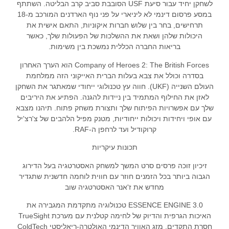
לשחקן יחיד עבור סיעת USF הסובבת סביב קרב הבליטה. השתתף
במסע פרסום דינמי לא ליניארי על פני נוף הארדנים המורכב מ-18
תרחישים, בחר בין שלוש חברות איקוניות, התאם אישית את
היכולות שלהן ושאת את ההשלכות של הפעולות שלך, כאשר
בריאות החברה הכללית נמשכת בין משימות.
Company of Heroes 2: The British Forces הוא הערך האחרון
בסדרה וכולל את צבא בעלות הברית האייקוני הזה ממלחמת
העולם השנייה (UKF). חווה עץ טכנולוגי ייחודי שמאתגר את השחקן
לאזן את החילוף המתמיד בין ניידות להגנה. הפתיע את היריבים
שלך עם אפשרויות הפיתוח שלך ותצורת משחק פתוח. תיהנו מצבא
עם אופי ויחידות ויכולות ייחודיות, מטנק מפיל הלהבים של צ'רצ'יל
קרוקודיל ועד לרחפן ה-RAF.
תכונות עיקריות
זיכיון זוכה פרסים סרט המשך למשחק האסטרטגיה בעל הדירוג
הגבוה ביותר בכל הזמנים חוזר עם חווית לוחמה חדשנית שתגדיר
מחדש את ז'אנר האסטרטגיה שוב
ESSENCE ENGINE 3.0 טכנולוגיה מתקדמת המגבירה את
האיכות הגרפית והדיוק של לחימה קטלנית עם מערכת TrueSight
חסרת התקדים, מזג האוויר הדינמי האולטרה-ריאליסטי ColdTech