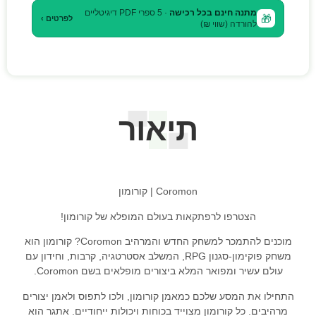
מתנה חינם בכל רכישה
· 5 ספרי PDF דיגיטליים
🎁
לפרטים ›
להורדה (שווי ₪)
תיאור
Coromon | קורומון
הצטרפו לרפתקאות בעולם המופלא של קורומון!
מוכנים להתמכר למשחק החדש והמרהיב Coromon? קורומון הוא
משחק פוקימון-סגנון RPG, המשלב אסטרטגיה, קרבות, וחידון עם
עולם עשיר ומפואר המלא ביצורים מופלאים בשם Coromon.
התחילו את המסע שלכם כמאמן קורומון, ולכו לתפוס ולאמן יצורים
מרהיבים. כל קורומון מצוייד בכוחות ויכולות ייחודיים. אתגר הוא