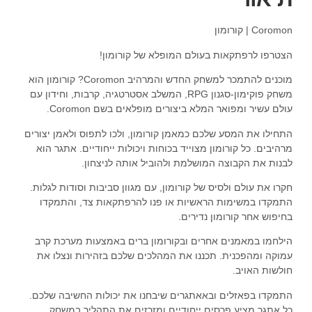
Coromon | קורומון
הצטרפו לרפתקאות בעולם המופלא של קורומון!
מוכנים להתמכר למשחק החדש והמרהיב Coromon? קורומון הוא
משחק פוקימון-סגנון RPG, המשלב אסטרטגיה, קרבות, וחידון עם
עולם עשיר ומפואר המלא ביצורים מופלאים בשם Coromon.
התחילו את המסע שלכם כמאמן קורומון, ולכו לתפוס ולאמן יצורים
מרהיבים. כל קורומון מצוייד בכוחות ויכולות ייחודיים. אתגר הוא
לבנות את הקבוצה המושלמת ולהוביל אותה לניצחון.
חקרו את עולם ולסיס של קורומון, עם מגוון סביבות וסודות לגלות.
התמקדו במשימות הראשיות או פנו להרפתקאות צד, והתמקדו
בחיפוש אחר קורומון נדירים.
הילחמו במאמנים אחרים ובקורומון ברים באמצעות מערכת קרב
עמוקה ומהפכנית. תכננו את המהלכים שלכם בזהירות ונצלו את
חולשות האויב.
התמקדו בפאזלים ובאאתגרים שיבחנו את יכולות החשיבה שלכם.
כל אתגר מציע פרסים ייחודיים ומזרזים את התהליך במשחק.