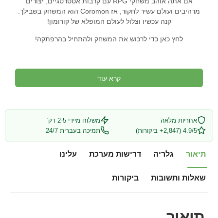
אם אתה אוהב משחקי RPG עם קרבות אסטרטגיים, יצורים
מרהיבים ועולם עשיר לחקור, אז Coromon הוא המשחק בשבילך.
קנה עכשיו וצלול לעולם המופלא של קורומון!
לחץ כאן כדי לרכוש את המשחק ולהתחיל בהרפתקה!
קרא עוד
אחריות מלאה
משלוח מיידי 2-5 דק'
4.9/5 (2,847+ ביקורות)
תמיכה בעברית 24/7
תיאור
גלריה
דרישות מערכת
עלינו
שאלות ותשובות
ביקורות
תיאור