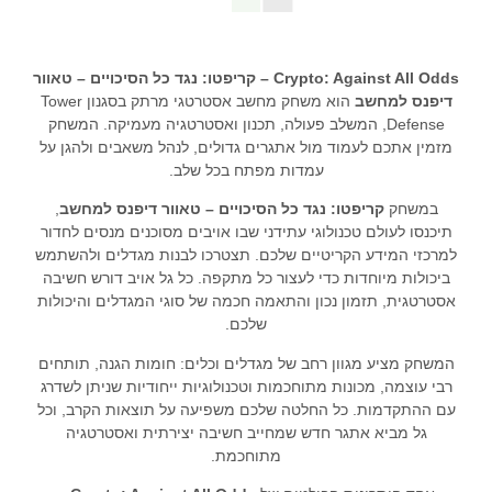
Crypto: Against All Odds – קריפטו: נגד כל הסיכויים – טאוור
דיפנס למחשב
הוא משחק מחשב אסטרטגי מרתק בסגנון Tower
Defense, המשלב פעולה, תכנון ואסטרטגיה מעמיקה. המשחק
מזמין אתכם לעמוד מול אתגרים גדולים, לנהל משאבים ולהגן על
עמדות מפתח בכל שלב.
במשחק
קריפטו: נגד כל הסיכויים – טאוור דיפנס למחשב
,
תיכנסו לעולם טכנולוגי עתידני שבו אויבים מסוכנים מנסים לחדור
למרכזי המידע הקריטיים שלכם. תצטרכו לבנות מגדלים ולהשתמש
ביכולות מיוחדות כדי לעצור כל מתקפה. כל גל אויב דורש חשיבה
אסטרטגית, תזמון נכון והתאמה חכמה של סוגי המגדלים והיכולות
שלכם.
המשחק מציע מגוון רחב של מגדלים וכלים: חומות הגנה, תותחים
רבי עוצמה, מכונות מתוחכמות וטכנולוגיות ייחודיות שניתן לשדרג
עם ההתקדמות. כל החלטה שלכם משפיעה על תוצאות הקרב, וכל
גל מביא אתגר חדש שמחייב חשיבה יצירתית ואסטרטגיה
מתוחכמת.