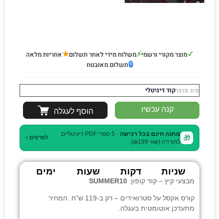
★
⚡
✓
מוצר מקורי ורשמי
משלוח מידי לאחר תשלום
אחריות מלאה
🔒
תשלום מאובטח
קוד דיגיטלי
סוג מוצר
קנה עכשיו
הוסף לעגלה
מתנה חינם בכל רכישה
· 5 ספרי PDF דיגיטליים
🎁
לפרטים ›
להורדה (שווי ₪199)
שניות
דקות
שעות
ימים
מבצעי קיץ – קוד קופון:
SUMMER10
קורס אקסל על סטרואידים
– רק ב-119 ש”ח. המחיר
מתעדכן אוטומטית בעגלה.