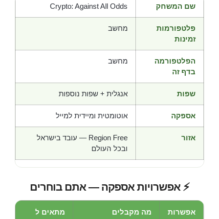
שם המשחק
Crypto: Against All Odds
פלטפורמות
מחשב
זמינות
הפלטפורמה
מחשב
בדף זה
שפות
אנגלית + שפות נוספות
אספקה
אוטומטית ומיידית למייל
אזור
Region Free — עובד בישראל
ובכל העולם
⚡ אפשרויות אספקה — אתם בוחרים
אפשרות
מה מקבלים
מתאים ל