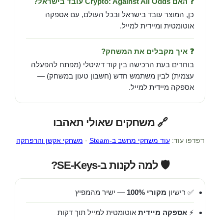
❓ האם Crypto: Against All Odds עובד בישראל?
כן, המוצר עובד בישראל ובכל העולם, עם אספקה
אוטומטית ומיידית למייל.
❓ איך מקבלים את המשחק?
בוחרים בעת הרכישה בין קוד דיגיטלי (מפתח להפעלה
עצמית) לבין משתמש חדש (חשבון טעון במשחק) —
אספקה מיידית למייל.
🔗 משחקים שאולי תאהבו
דפדפו עוד:
עוד משחקי מחשב ב-Steam
·
משחקי אקשן והרפתקה
🛡️ למה לקנות ב-SE-Keys?
✅ רישיון
מקורי 100%
— ישיר מהמפיץ
⚡
אספקה מיידית
אוטומטית למייל תוך דקות