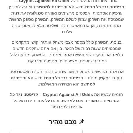
אחד היתרונות הבולטים של
Crypto: Against All Odds –
קריפטו: נגד כל הסיכויים – טאוור דיפנס למחשב
הוא השילוב בין
גרפיקה אסתטית, אפקטים מרשימים ואווירה טכנולוגית עתידנית
שמכניסה את השחקן עמוק לעולם המשחק. המשחק מספק תחושת
מתח מתמדת, אך גם מאפשר תכנון ושליטה מלאה באסטרטגיה
שלכם.
בנוסף, המשחק כולל מספר מצבי משחק ואתגרי קושי מתקדמים
שמבטיחים שעות רבות של הנאה. בין אם אתם שחקנים חדשים
בז’אנר או וותיקים שמחפשים אתגר אמיתי – המשחק מותאם לכל
רמות השחקנים ומציע חוויה מספקת ומרתקת.
אם אתם מחפשים משחק מחשב שדורש תכנון, חשיבה ואסטרטגיה
תוך כדי אקשן מותח –
קריפטו: נגד כל הסיכויים – טאוור דיפנס
למחשב
הוא הבחירה המושלמת.
הזמינו עכשיו את
Crypto: Against All Odds – קריפטו: נגד כל
הסיכויים – טאוור דיפנס למחשב
והגנו על עמדותיכם מול גל
אויבים בלתי נגמר!
📌 מבט מהיר